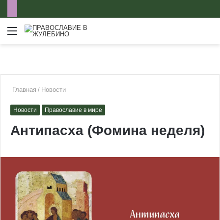
Меню
Главная
/
Новости
Новости
Православие в мире
Антипасха (Фомина неделя)