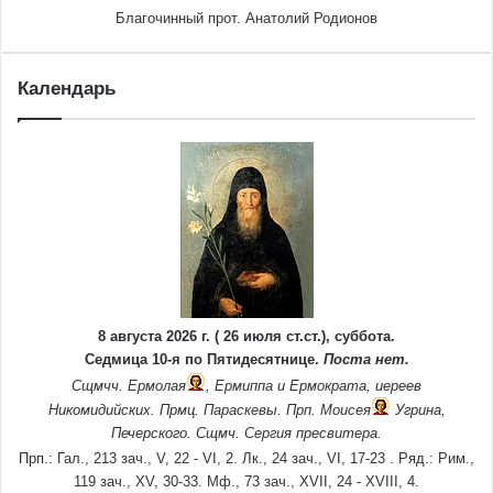
Благочинный прот. Анатолий Родионов
Календарь
8 августа 2026 г. ( 26 июля ст.ст.), суббота.
Седмица 10-я по Пятидесятнице.
Поста нет.
Сщмчч.
Ермолая
,
Ермиппа
и
Ермократа
, иереев
Никомидийских. Прмц.
Параскевы
. Прп.
Моисея
Угрина,
Печерского. Сщмч.
Сергия
пресвитера.
Прп.:
Гал., 213 зач., V, 22 - VI, 2.
Лк., 24 зач., VI, 17-23
. Ряд.:
Рим.,
119 зач., XV, 30-33.
Мф., 73 зач., XVII, 24 - XVIII, 4.