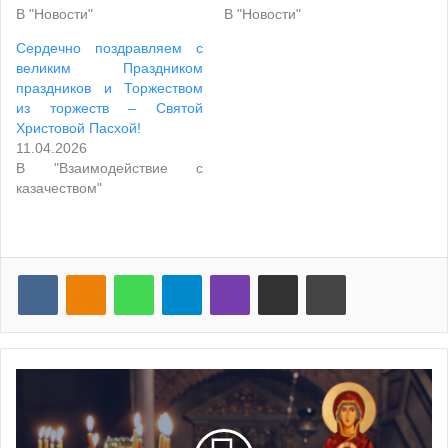
В "Новости"
В "Новости"
Сердечно поздравляем с
великим Праздником
праздников и Торжеством
из торжеств – Святой
Христовой Пасхой!
11.04.2026
В "Взаимодействие с
казачеством"
VKontakte
Odnoklassniki
WhatsApp
Telegram
Viber
Поделиться по почте
Распечатать