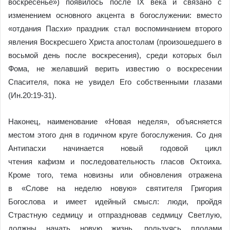
воскресенье») появилось после IX века и связано с
изменением основного акцента в богослужении: вместо
«отдания Пасхи» праздник стал воспоминанием второго
явления Воскресшего Христа апостолам (произошедшего в
восьмой день после воскресения), среди которых был
Фома, не желавший верить известию о воскресении
Спасителя, пока не увидел Его собственными глазами
(Ин.20:19-31).
Наконец, наименование «Новая неделя», объясняется
местом этого дня в годичном круге богослужения. Со дня
Антипасхи начинается новый годовой цикл
чтения кафизм и последовательность гласов Октоиха.
Кроме того, тема новизны или обновления отражена
в «Слове на неделю новую» святителя Григория
Богослова и имеет идейный смысл: люди, пройдя
Страстную седмицу и отпраздновав седмицу Светлую,
должны начать новую жизнь, пользуясь плодами