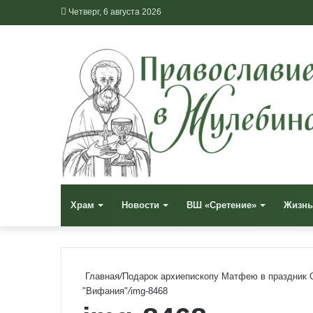
Четверг, 6 августа 2026
Храм
Новости
ВШ «Сретение»
Жизнь
Главная
/
Подарок архиепископу Матфею в праздник 
"Вифания"
/
img-8468