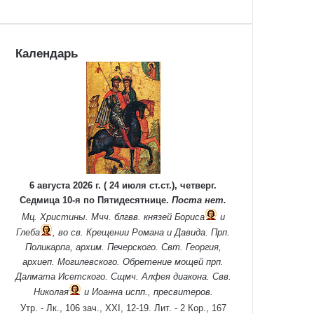
Календарь
6 августа 2026 г. ( 24 июля ст.ст.), четверг.
Седмица 10-я по Пятидесятнице.
Поста нет.
Мц.
Христины
. Мчч. блгвв. князей
Бориса
и
Глеба
, во св. Крещении Романа и Давида. Прп.
Поликарпа
, архим. Печерского. Свт.
Георгия
,
архиеп. Могилевского. Обретение мощей прп.
Далмата
Исетского. Сщмч.
Алфея
диакона. Свв.
Николая
и
Иоанна
испп., пресвитеров.
Утр. -
Лк., 106 зач., XXI, 12-19.
Лит. -
2 Кор., 167