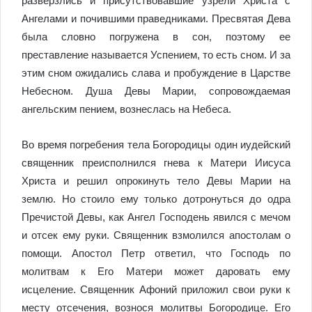
разверзлись и присутствовавшие узрели Христа с
Ангелами и почившими праведниками. Пресвятая Дева
была словно погружена в сон, поэтому ее
преставление называется Успением, то есть сном. И за
этим сном ожидались слава и пробуждение в Царстве
Небесном. Душа Девы Марии, сопровождаемая
ангельским пением, вознеслась на Небеса.
Во время погребения тела Богородицы один иудейский
священник преисполнился гнева к Матери Иисуса
Христа и решил опрокинуть тело Девы Марии на
землю. Но стоило ему только дотронуться до одра
Пречистой Девы, как Ангел Господень явился с мечом
и отсек ему руки. Священник взмолился апостолам о
помощи. Апостол Петр ответил, что Господь по
молитвам к Его Матери может даровать ему
исцеление. Священник Афоний приложил свои руки к
месту отсечения, вознося молитвы Богородице. Его