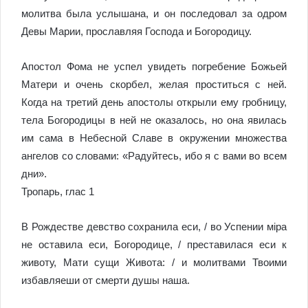
молитва была услышана, и он последовал за одром
Девы Марии, прославляя Господа и Богородицу.
Апостол Фома не успел увидеть погребение Божьей
Матери и очень скорбел, желая проститься с ней.
Когда на третий день апостолы открыли ему гробницу,
тела Богородицы в ней не оказалось, но она явилась
им сама в Небесной Славе в окружении множества
ангелов со словами: «Радуйтесь, ибо я с вами во всем
дни».
Тропарь, глас 1
В Рождестве девство сохранила еси, / во Успении мiра
не оставила еси, Богородице, / преставилася еси к
животу, Мати сущи Живота: / и молитвами Твоими
избавляеши от смерти душы наша.