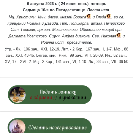
6 августа 2026 г. ( 24 июля ст.ст.), четверг.
Седмица 10-я по Пятидесятнице.
Поста нет.
Мц.
Христины
. Мчч. блгвв. князей
Бориса
и
Глеба
, во св.
Крещении Романа и Давида. Прп.
Поликарпа
, архим. Печерского.
Свт.
Георгия
, архиеп. Могилевского. Обретение мощей прп.
Далмата
Исетского. Сщмч.
Алфея
диакона. Свв.
Николая
и
Иоанна
испп., пресвитеров.
Утр. -
Лк., 106 зач., XXI, 12-19.
Лит. -
2 Кор., 167 зач., I, 1-7.
Мф., 88
зач., XXI, 43-46.
Блгвв. кнн.:
Рим., 99 зач., VIII, 28-39.
Ин., 52 зач.,
XV, 17 - XVI, 2.
Мц.:
2 Кор., 181 зач., VI, 1-10.
Лк., 33 зач., VII, 36-50
.