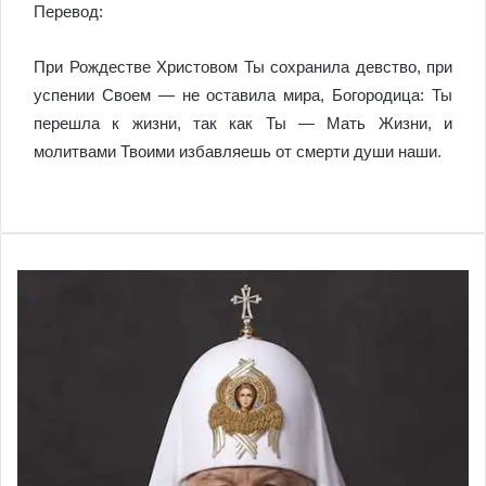
Перевод:
При Рождестве Христовом Ты сохранила девство, при
успении Своем — не оставила мира, Богородица: Ты
перешла к жизни, так как Ты — Мать Жизни, и
молитвами Твоими избавляешь от смерти души наши.
VKontakte
Odnoklassniki
WhatsApp
Telegram
Viber
Поделиться
Распечатать
по
почте