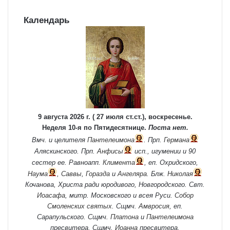
Календарь
9 августа 2026 г. ( 27 июля ст.ст.), воскресенье.
Неделя 10-я по Пятидесятнице.
Поста нет.
Вмч. и целителя
Пантелеимона
. Прп.
Германа
Аляскинского. Прп.
Анфисы
исп., игумении и 90
сестер ее. Равноапп.
Климента
, еп. Охридского,
Наума
,
Саввы
,
Горазда
и
Ангеляра
. Блж.
Николая
Кочанова, Христа ради юродивого, Новгородского. Свт.
Иоасафа
, митр. Московского и всея Руси.
Собор
Смоленских святых
. Сщмч.
Амвросия
, еп.
Сарапульского. Сщмч.
Платона
и
Пантелеимона
пресвитера. Сщмч.
Иоанна
пресвитера.