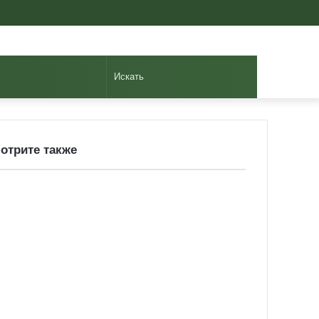
Авторизоваться
Случайная
Sidebar
статья
Искать
отрите также
ose