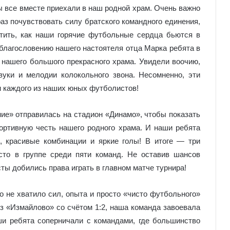
ы все вместе приехали в наш родной храм. Очень важно
з почувствовать силу братского командного единения,
тить, как наши горячие футбольные сердца бьются в
благословению нашего настоятеля отца Марка ребята в
 нашего большого прекрасного храма. Увидели воочию,
уки и мелодии колокольного звона. Несомненно, эти
и каждого из наших юных футболистов!
е» отправилась на стадион «Динамо», чтобы показать
ортивную честь нашего родного храма. И наши ребята
, красивые комбинации и яркие голы! В итоге — три
сто в группе среди пяти команд. Не оставив шансов
ы добились права играть в главном матче турнира!
 не хватило сил, опыта и просто «чисто футбольного»
из «Измайлово» со счётом 1:2, наша команда завоевала
ши ребята соперничали с командами, где большинство