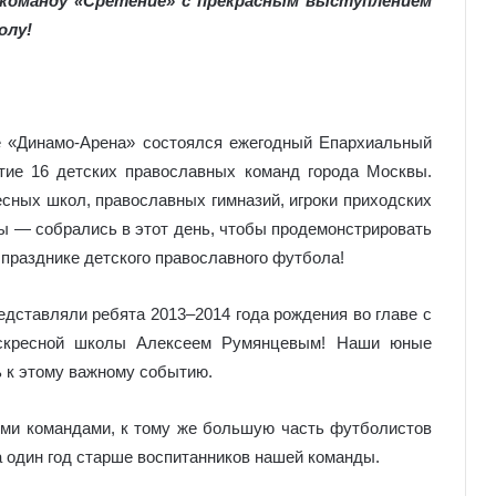
команду «Сретение» с прекрасным выступлением
олу!
е «Динамо-Арена» состоялся ежегодный Епархиальный
тие 16 детских православных команд города Москвы.
ных школ, православных гимназий, игроки приходских
ы — собрались в этот день, чтобы продемонстрировать
 празднике детского православного футбола!
дставляли ребята 2013–2014 года рождения во главе с
скресной школы Алексеем Румянцевым! Наши юные
ь к этому важному событию.
ыми командами, к тому же большую часть футболистов
 один год старше воспитанников нашей команды.