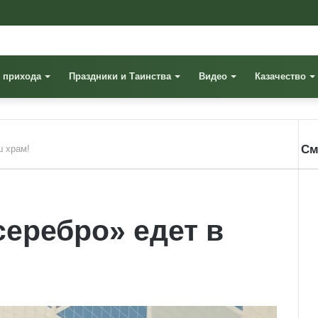
 прихода
Праздники и Таинства
Видео
Казачество
См
ш храм!
Cl
еребро» едет в