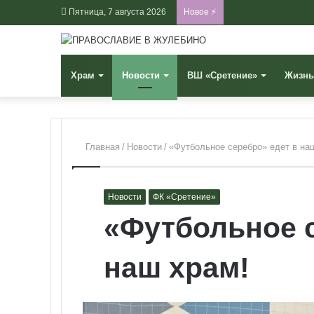
Пятница, 7 августа 2026
Новое ⚡
Храм
Новости
ВШ «Сретение»
Жизнь
Главная
/
Новости
/
«Футбольное серебро» едет в на
Новости
ФК «Сретение»
«Футбольное с
наш храм!