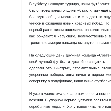
В субботу, накануне турнира, наши футболист
было перед предстоящими «баталиями» ещё ра
благодать общей молитвы и с радостью ощу
унисон в ожидании новых красивых побед! По 
первый раз в жизни поднялись на колокольню
как рождаются чарующие, величественные зв
трепетные эмоции навсегда останутся в памят
На следующий день дружная команда «Сретени
свой лучший футбол и достойно защитить сп
сделали это! Быстрые, стремительные атаки
уверенные победы, одна ничья и первое ме
сопернику в полуфинале, наши юные футболист
И уже в «золотом» финале нам совсем немного
везения. В упорной борьбе, уступив ребятам 
серебряные медали. Хочу напомнить, что на