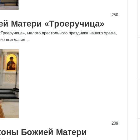
250
ей Матери «Троеручица»
Троеручица», малого престольного праздника нашего храма,
ние возглавил…
209
иконы Божией Матери