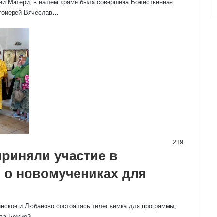
ией Матери, в нашем храме была совершена Божественная
отоиерей Вячеслав…
219
приняли участие в
ч о новомучениках для
инское и Любаново состоялась телесъёмка для программы,
ова Божией…