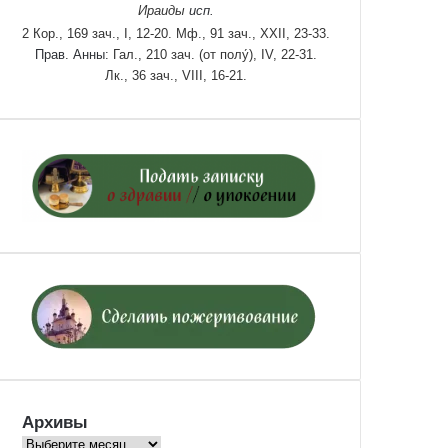
Ираиды
исп.
2 Кор., 169 зач., I, 12-20.
Мф., 91 зач., XXII, 23-33.
Прав. Анны:
Гал., 210 зач. (от полу́), IV, 22-31.
Лк., 36 зач., VIII, 16-21.
Архивы
Архивы