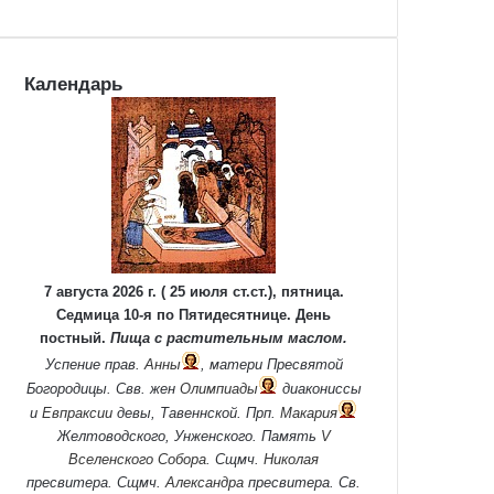
Календарь
7 августа 2026 г. ( 25 июля ст.ст.), пятница.
Седмица 10-я по Пятидесятнице. День
постный.
Пища с растительным маслом.
Успение прав.
Анны
, матери Пресвятой
Богородицы. Свв. жен
Олимпиады
диакониссы
и
Евпраксии
девы, Тавеннской. Прп.
Макария
Желтоводского, Унженского. Память
V
Вселенского Собора
. Сщмч.
Николая
пресвитера. Сщмч.
Александра
пресвитера. Св.