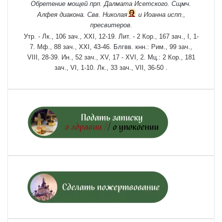
Обретение мощей прп.
Далмата
Исетского. Сщмч.
Алфея
диакона. Свв.
Николая
и
Иоанна
испп.,
пресвитеров.
Утр. -
Лк., 106 зач., XXI, 12-19.
Лит. -
2 Кор., 167 зач., I, 1-
7.
Мф., 88 зач., XXI, 43-46.
Блгвв. кнн.:
Рим., 99 зач.,
VIII, 28-39.
Ин., 52 зач., XV, 17 - XVI, 2.
Мц.:
2 Кор., 181
зач., VI, 1-10.
Лк., 33 зач., VII, 36-50
.