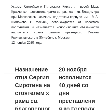
Указом Святейшего Патриарха Кирилла иерей Марк
Кравченко, настоятель храма св. равноап. кн. Владимира
при Московском казачьем кадетском корпусе им. М.А.
Шолохова г. Москвы, освобождается от несомого
послушания и назначается исполняющим обязанности
настоятеля храма святого праведного Иоанна
Кронштадтского в Жулебино г. Москвы.
12 ноября 2020 года
VKontakte
Odnoklassniki
WhatsApp
Telegram
Viber
Поделиться
Распечатать
по
почте
Назначение
20 ноября
отца Сергия
исполнится
Сиротина на
40 дней со
стоятелем х
дня
рама св.
преставлени
благоверног
я ко Господу