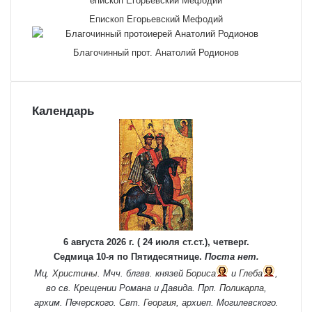
Епископ Егорьевский Мефодий
Благочинный прот. Анатолий Родионов
Календарь
6 августа 2026 г. ( 24 июля ст.ст.), четверг.
Седмица 10-я по Пятидесятнице.
Поста нет.
Мц.
Христины
. Мчч. блгвв. князей
Бориса
и
Глеба
,
во св. Крещении Романа и Давида. Прп.
Поликарпа
,
архим. Печерского. Свт.
Георгия
, архиеп. Могилевского.