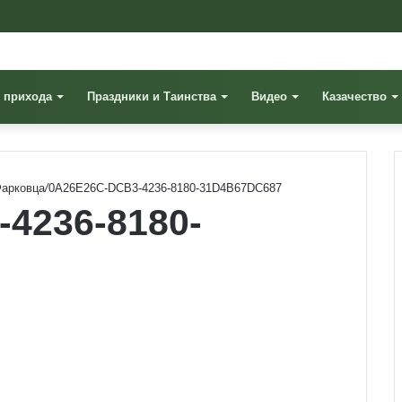
 прихода
Праздники и Таинства
Видео
Казачество
Фарковца
/
0A26E26C-DCB3-4236-8180-31D4B67DC687
4236-8180-