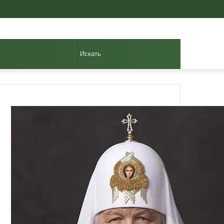
Авторизоваться
Случайная
Sidebar
статья
Искать