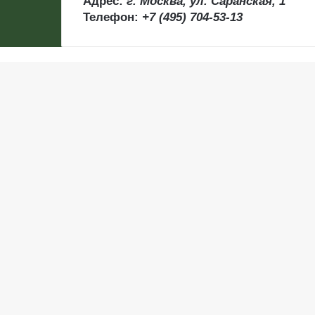
Адрес:
г. Москва, ул. Саранская, 1
Телефон:
+7 (495) 704-53-13
Back
to
top
button