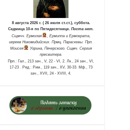
8 августа 2026 г. ( 26 июля ст.ст.), суббота.
Седмица 10-я по Пятидесятнице.
Поста нет.
Сщмчч.
Ермолая
,
Ермиппа
и
Ермократа
,
иереев Никомидийских. Прмц.
Параскевы
. Прп.
Моисея
Угрина, Печерского. Сщмч.
Сергия
пресвитера.
Прп.:
Гал., 213 зач., V, 22 - VI, 2.
Лк., 24 зач., VI,
17-23
. Ряд.:
Рим., 119 зач., XV, 30-33.
Мф., 73
зач., XVII, 24 - XVIII, 4.