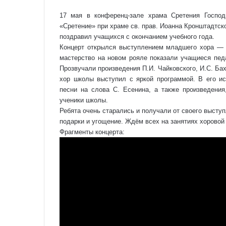
17 мая в конференц-зале храма Сретения Господ
«Сретение» при храме св. прав. Иоанна Кронштадтск
поздравил учащихся с окончанием учебного года.
Концерт открылся выступлением младшего хора — д
мастерство на новом рояле показали учащиеся педа
Прозвучали произведения П.И. Чайковского, И.С. Ба
хор школы выступил с яркой программой. В его ис
песни на слова С. Есенина, а также произведени
ученики школы.
Ребята очень старались и получали от своего выст
подарки и угощение. Ждём всех на занятиях хорово
Фрагменты концерта: