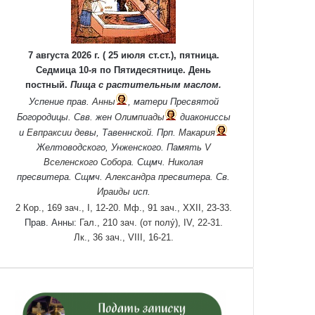
7 августа 2026 г. ( 25 июля ст.ст.), пятница.
Седмица 10-я по Пятидесятнице. День
постный.
Пища с растительным маслом.
Успение прав.
Анны
, матери Пресвятой
Богородицы. Свв. жен
Олимпиады
диакониссы
и
Евпраксии
девы, Тавеннской. Прп.
Макария
Желтоводского, Унженского. Память
V
Вселенского Собора
. Сщмч.
Николая
пресвитера. Сщмч.
Александра
пресвитера. Св.
Ираиды
исп.
2 Кор., 169 зач., I, 12-20.
Мф., 91 зач., XXII, 23-33.
Прав. Анны:
Гал., 210 зач. (от полу́), IV, 22-31.
Лк., 36 зач., VIII, 16-21.