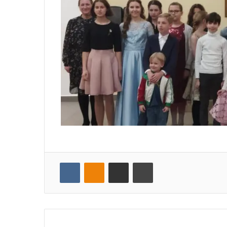
VKontakte
Odnoklassniki
Поделиться по почте
Распечатать