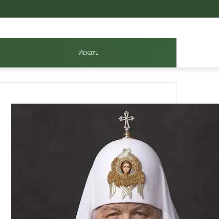
Авторизоваться
Случайная
Sidebar
статья
Искать