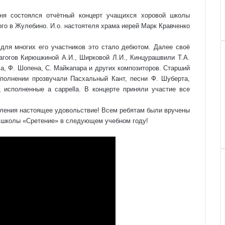
ня состоялся отчётный концерт учащихся хоровой школы
ого в Жулебино. И.о. настоятеля храма иерей Марк Кравченко
ля многих его участников это стало дебютом. Далее своё
гогов Кирюшкиной А.И., Ширковой Л.И., Кинцурашвили Т.А.
ха, Ф. Шопена, С. Майкапара и других композиторов. Старший
полнении прозвучали Пасхальный Кант, песни Ф. Шуберта,
я, исполненные
a cappella
. В концерте приняли участие все
упления настоящее удовольствие! Всем ребятам были вручены
й школы «Сретение» в следующем учебном году!