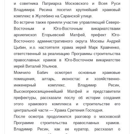
и советника Патриарха Московского и Всея Руси
Владимира Ресина посетил крупнейший храмовый
комплекс в Жулебино на Саранской улице.
Во встрече также приняли участие управляющий Северо-
Восточным и Юго-Восточным викариатствами
архиепископ Егорьевский Матфей, префект Юго-
Восточного административного округа Москвы Андрей
Цыбин, и.о. настоятеля храма иерей Марк Кравченко,
ответственный за реализацию Программы строительства
православных храмов в Юго-Восточном викариатстве
иерей Виталий Ульянов.
Момчило Бабич осмотрел основные храмовые
помещения, алтарь, иконостас и хозяйственно-
инженерный комплекс. Владимир Ресин,
Высокопреосвященнейший Матфей и представители
префектуры, рассказали послу об истории создания
этого храмового комплекса и строительстве его
центральной части — Храма Сретения Господня.
После осмотра продолжился разговор о московской
Программе строительства православных храмов.
Владимир Ресин, как ее куратор, рассказал о