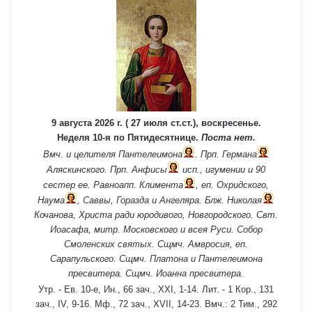
9 августа 2026 г. ( 27 июля ст.ст.), воскресенье.
Неделя 10-я по Пятидесятнице.
Поста нет.
Вмч. и целителя
Пантелеимона
. Прп.
Германа
Аляскинского. Прп.
Анфисы
исп., игумении и 90
сестер ее. Равноапп.
Климента
, еп. Охридского,
Наума
,
Саввы
,
Горазда
и
Ангеляра
. Блж.
Николая
Кочанова, Христа ради юродивого, Новгородского. Свт.
Иоасафа
, митр. Московского и всея Руси.
Собор
Смоленских святых
. Сщмч.
Амвросия
, еп.
Сарапульского. Сщмч.
Платона
и
Пантелеимона
пресвитера. Сщмч.
Иоанна
пресвитера.
Утр. - Ев. 10-е,
Ин., 66 зач., XXI, 1-14.
Лит. -
1 Кор., 131
зач., IV, 9-16.
Мф., 72 зач., XVII, 14-23.
Вмч.:
2 Тим., 292