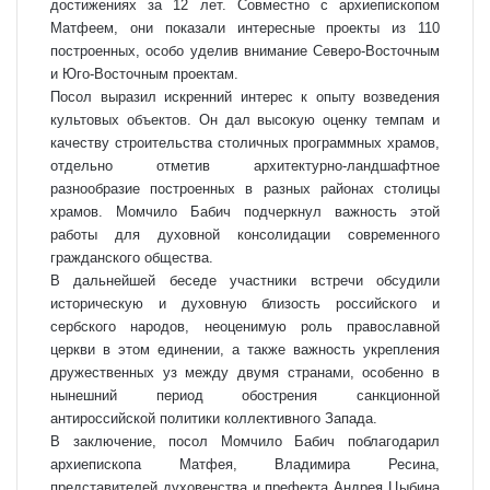
достижениях за 12 лет. Совместно с архиепископом
Матфеем, они показали интересные проекты из 110
построенных, особо уделив внимание Северо-Восточным
и Юго-Восточным проектам.
Посол выразил искренний интерес к опыту возведения
культовых объектов. Он дал высокую оценку темпам и
качеству строительства столичных программных храмов,
отдельно отметив архитектурно-ландшафтное
разнообразие построенных в разных районах столицы
храмов. Момчило Бабич подчеркнул важность этой
работы для духовной консолидации современного
гражданского общества.
В дальнейшей беседе участники встречи обсудили
историческую и духовную близость российского и
сербского народов, неоценимую роль православной
церкви в этом единении, а также важность укрепления
дружественных уз между двумя странами, особенно в
нынешний период обострения санкционной
антироссийской политики коллективного Запада.
В заключение, посол Момчило Бабич поблагодарил
архиепископа Матфея, Владимира Ресина,
представителей духовенства и префекта Андрея Цыбина