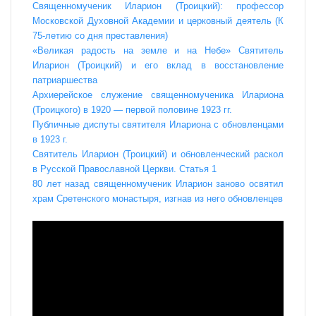
Священномученик Иларион (Троицкий): профессор
Московской Духовной Академии и церковный деятель (К
75-летию со дня преставления)
«Великая радость на земле и на Небе» Святитель
Иларион (Троицкий) и его вклад в восстановление
патриаршества
Архиерейское служение священномученика Илариона
(Троицкого) в 1920 — первой половине 1923 гг.
Публичные диспуты святителя Илариона с обновленцами
в 1923 г.
Святитель Иларион (Троицкий) и обновленческий раскол
в Русской Православной Церкви. Статья 1
80 лет назад священномученик Иларион заново освятил
храм Сретенского монастыря, изгнав из него обновленцев