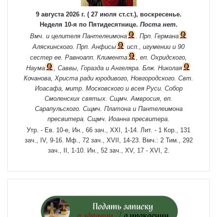
9 августа 2026 г. ( 27 июля ст.ст.), воскресенье.
Неделя 10-я по Пятидесятнице.
Поста нет.
Вмч. и целителя
Пантелеимона
. Прп.
Германа
Аляскинского. Прп.
Анфисы
исп., игумении и 90
сестер ее. Равноапп.
Климента
, еп. Охридского,
Наума
,
Саввы
,
Горазда
и
Ангеляра
. Блж.
Николая
Кочанова, Христа ради юродивого, Новгородского. Свт.
Иоасафа
, митр. Московского и всея Руси.
Собор
Смоленских святых
. Сщмч.
Амвросия
, еп.
Сарапульского. Сщмч.
Платона
и
Пантелеимона
пресвитера. Сщмч.
Иоанна
пресвитера.
Утр. - Ев. 10-е,
Ин., 66 зач., XXI, 1-14.
Лит. -
1 Кор., 131
зач., IV, 9-16.
Мф., 72 зач., XVII, 14-23.
Вмч.:
2 Тим., 292
зач., II, 1-10.
Ин., 52 зач., XV, 17 - XVI, 2.