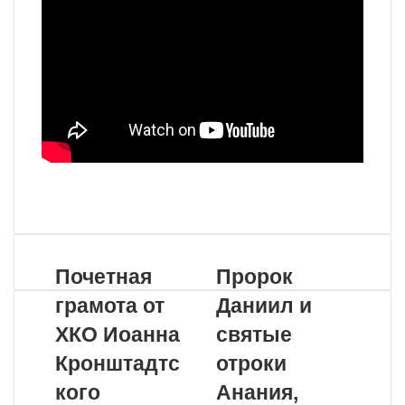
VKontakte
Odnoklassniki
WhatsApp
Telegram
Viber
Поделиться
Распечатать
по
почте
Почетная
Пророк
грамота от
Даниил и
ХКО Иоанна
святые
Кронштадтс
отроки
кого
Анания,