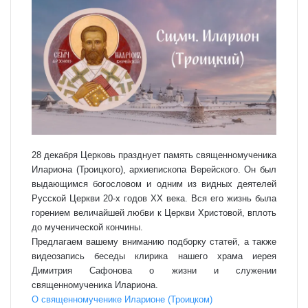
28 декабря Церковь празднует память священномученика
Илариона (Троицкого), архиепископа Верейского. Он был
вы­да­ю­щимся бо­го­словом и одним из вид­ных де­я­те­лей
Русской Церкви 20-х го­дов ХХ века. Вся его жизнь бы­ла
горени­ем ве­ли­чай­шей люб­ви к Церк­ви Христовой, вплоть
до мученической кончи­ны.
Предлагаем вашему вниманию подборку статей, а также
видеозапись беседы клирика нашего храма иерея
Димитрия Сафонова о жизни и служении
священномученика Илариона.
О священномученике Иларионе (Троицком)