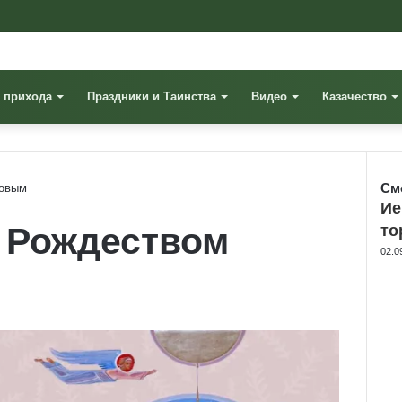
 прихода
Праздники и Таинства
Видео
Казачество
См
товым
Clo
Ие
 Рождеством
то
02.0