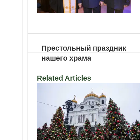
VKontakte
Odnoklassniki
WhatsApp
Telegram
Viber
Поделиться
Распечатать
по
почте
Престольный праздник
нашего храма
Related Articles