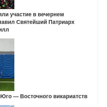
яли участие в вечернем
главил Святейший Патриарх
илл
 Юго — Восточного викариатств