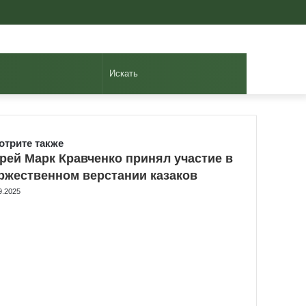
Авторизоваться
Случайная
Sidebar
статья
Искать
отрите также
se
рей Марк Кравченко принял участие в
ржественном верстании казаков
9.2025