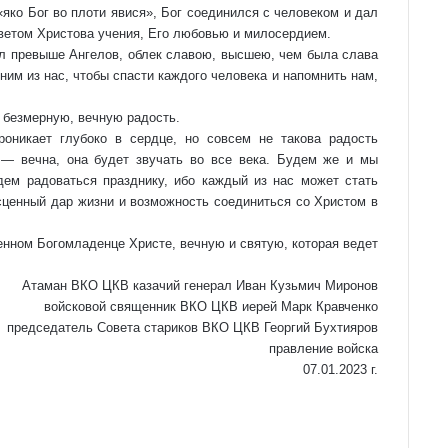
«яко Бог во плоти явися», Бог соединился с человеком и дал
ветом Христова учения, Его любовью и милосердием.
ил превыше Ангелов, облек славою, высшею, чем была слава
ним из нас, чтобы спасти каждого человека и напомнить нам,
 безмерную, вечную радость.
оникает глубоко в сердце, но совсем не такова радость
 — вечна, она будет звучать во все века. Будем же и мы
дем радоваться празднику, ибо каждый из нас может стать
ценный дар жизни и возможность соединиться со Христом в
енном Богомладенце Христе, вечную и святую, которая ведет
Атаман ВКО ЦКВ казачий генерал Иван Кузьмич Миронов
войсковой священник ВКО ЦКВ иерей Марк
Кравченко
председатель Совета стариков ВКО ЦКВ
Георгий Бухтияров
правление войска
07.01.2023 г.