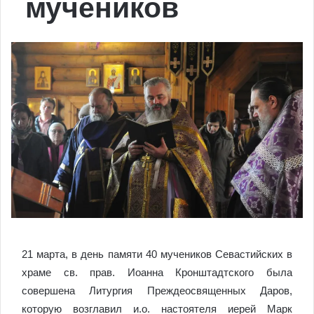
мучеников
21 марта, в день памяти 40 мучеников Севастийских в
храме св. прав. Иоанна Кронштадтского была
совершена Литургия Преждеосвященных Даров,
которую возглавил и.о. настоятеля иерей Марк