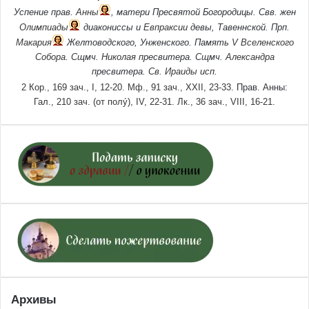
Успение прав.
Анны
, матери Пресвятой Богородицы. Свв. жен
Олимпиады
диакониссы и
Евпраксии
девы, Тавеннской. Прп.
Макария
Желтоводского, Унженского. Память
V Вселенского
Собора
. Сщмч.
Николая
пресвитера. Сщмч.
Александра
пресвитера. Св.
Ираиды
исп.
2 Кор., 169 зач., I, 12-20.
Мф., 91 зач., XXII, 23-33.
Прав. Анны:
Гал., 210 зач. (от полу́), IV, 22-31.
Лк., 36 зач., VIII, 16-21.
Архивы