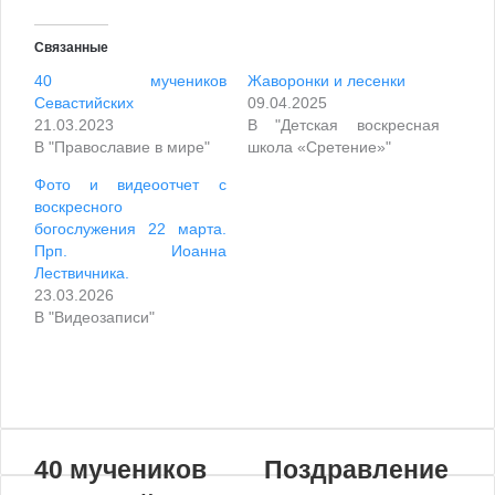
Связанные
40 мучеников
Жаворонки и лесенки
Севастийских
09.04.2025
21.03.2023
В "Детская воскресная
В "Православие в мире"
школа «Сретение»"
Фото и видеоотчет с
воскресного
богослужения 22 марта.
Прп. Иоанна
Лествичника.
23.03.2026
В "Видеозаписи"
VKontakte
Odnoklassniki
WhatsApp
Telegram
Viber
Поделиться
Распечатать
по
почте
40 мучеников
Поздравление