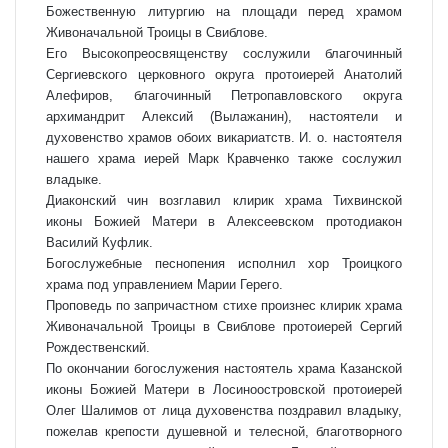
Божественную литургию на площади перед храмом
Живоначальной Троицы в Свиблове.
Его Высокопреосвященству сослужили благочинный
Сергиевского церковного округа протоиерей Анатолий
Алефиров, благочинный Петропавловского округа
архимандрит Алексий (Вылажанин), настоятели и
духовенство храмов обоих викариатств. И. о. настоятеля
нашего храма иерей Марк Кравченко также сослужил
владыке.
Диаконский чин возглавил клирик храма Тихвинской
иконы Божией Матери в Алексеевском протодиакон
Василий Куфлик.
Богослужебные песнопения исполнил хор Троицкого
храма под управлением Марии Герего.
Проповедь по запричастном стихе произнес клирик храма
Живоначальной Троицы в Свиблове протоиерей Сергий
Рождественский.
По окончании богослужения настоятель храма Казанской
иконы Божией Матери в Лосиноостровской протоиерей
Олег Шалимов от лица духовенства поздравил владыку,
пожелав крепости душевной и телесной, благотворного