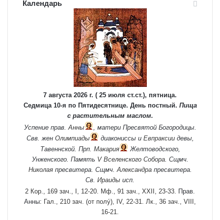
Календарь
7 августа 2026 г. ( 25 июля ст.ст.), пятница.
Седмица 10-я по Пятидесятнице. День постный.
Пища
с растительным маслом.
Успение прав.
Анны
, матери Пресвятой Богородицы.
Свв. жен
Олимпиады
диакониссы и
Евпраксии
девы,
Тавеннской. Прп.
Макария
Желтоводского,
Унженского. Память
V Вселенского Собора
. Сщмч.
Николая
пресвитера. Сщмч.
Александра
пресвитера.
Св.
Ираиды
исп.
2 Кор., 169 зач., I, 12-20.
Мф., 91 зач., XXII, 23-33.
Прав.
Анны:
Гал., 210 зач. (от полу́), IV, 22-31.
Лк., 36 зач., VIII,
16-21.