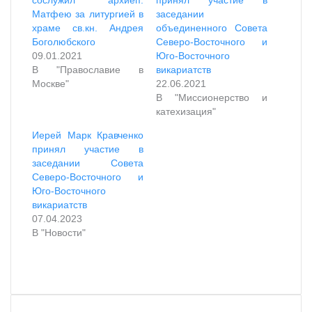
Матфею за литургией в
заседании
храме св.кн. Андрея
объединенного Совета
Боголюбского
Северо-Восточного и
09.01.2021
Юго-Восточного
В "Православие в
викариатств
Москве"
22.06.2021
В "Миссионерство и
катехизация"
Иерей Марк Кравченко
принял участие в
заседании Совета
Северо-Восточного и
Юго-Восточного
викариатств
07.04.2023
В "Новости"
VKontakte
Odnoklassniki
WhatsApp
Telegram
Viber
Поделиться
Распечатать
по
почте