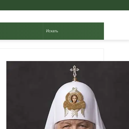
Авторизоваться
Случайная
Sidebar
статья
Искать