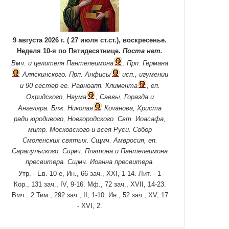
9 августа 2026 г. ( 27 июля ст.ст.), воскресенье.
Неделя 10-я по Пятидесятнице.
Поста нет.
Вмч. и целителя
Пантелеимона
. Прп.
Германа
Аляскинского. Прп.
Анфисы
исп., игумении
и 90 сестер ее. Равноапп.
Климента
, еп.
Охридского,
Наума
,
Саввы
,
Горазда
и
Ангеляра
. Блж.
Николая
Кочанова, Христа
ради юродивого, Новгородского. Свт.
Иоасафа
,
митр. Московского и всея Руси.
Собор
Смоленских святых
. Сщмч.
Амвросия
, еп.
Сарапульского. Сщмч.
Платона
и
Пантелеимона
пресвитера. Сщмч.
Иоанна
пресвитера.
Утр. - Ев. 10-е,
Ин., 66 зач., XXI, 1-14.
Лит. -
1
Кор., 131 зач., IV, 9-16.
Мф., 72 зач., XVII, 14-23.
Вмч.:
2 Тим., 292 зач., II, 1-10.
Ин., 52 зач., XV, 17
- XVI, 2.