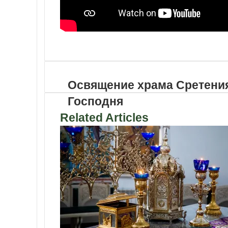
VKontakte
Odnoklassniki
WhatsApp
Telegram
Viber
Поделиться
Распечатать
по
почте
Освящение храма Сретени
Господня
Related Articles