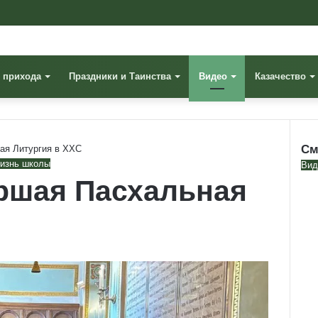
 прихода
Праздники и Таинства
Видео
Казачество
См
ая Литургия в ХХС
изнь школы
Clo
Вид
ршая Пасхальная