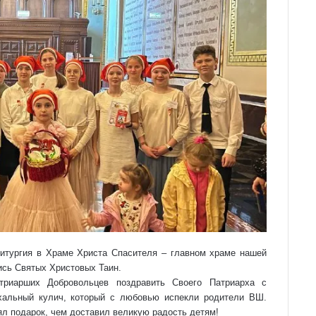
итургия в Храме Христа Спасителя – главном х
раме нашей
ись Святых Христовых Таин.
триарших Добровольцев поздравить Своего Патриарха с
хальный кулич, который с любовью испекли родители ВШ.
ял подар
ок, чем доставил великую радость детям!