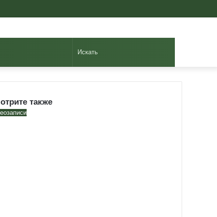
Авторизоваться
Случайная
Sidebar
статья
Искать
отрите также
se
еозаписи