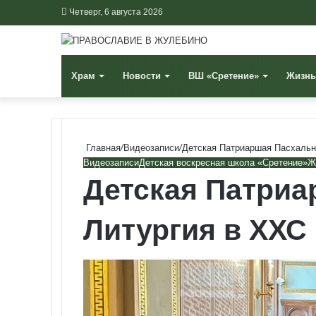
Четверг, 6 августа 2026
Храм
Новости
ВШ «Сретение»
Жизнь
Главная
/
Видеозаписи
/
Детская Патриаршая Пасхальн
Видеозаписи
Детская воскресная школа «Сретение»
Ж
Детская Патриа
Литургия в ХХС