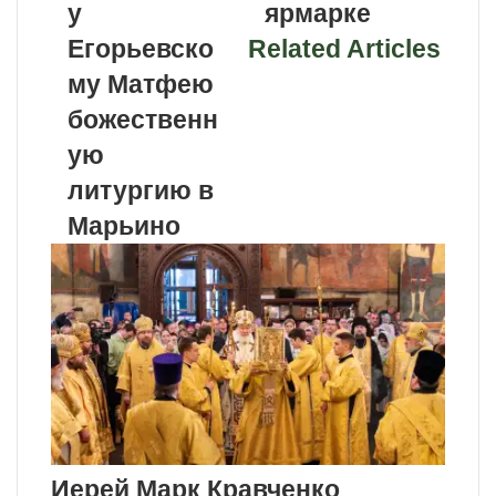
у
ярмарке
Егорьевско
Related Articles
му Матфею
божественн
ую
литургию в
Марьино
Иерей Марк Кравченко