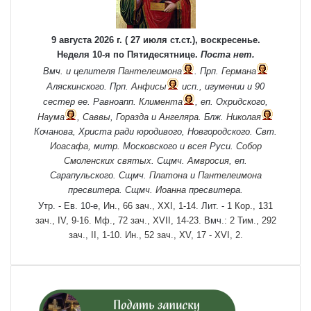
9 августа 2026 г. ( 27 июля ст.ст.), воскресенье.
Неделя 10-я по Пятидесятнице.
Поста нет.
Вмч. и целителя
Пантелеимона
. Прп.
Германа
Аляскинского. Прп.
Анфисы
исп., игумении и 90
сестер ее. Равноапп.
Климента
, еп. Охридского,
Наума
,
Саввы
,
Горазда
и
Ангеляра
. Блж.
Николая
Кочанова, Христа ради юродивого, Новгородского. Свт.
Иоасафа
, митр. Московского и всея Руси.
Собор
Смоленских святых
. Сщмч.
Амвросия
, еп.
Сарапульского. Сщмч.
Платона
и
Пантелеимона
пресвитера. Сщмч.
Иоанна
пресвитера.
Утр. - Ев. 10-е,
Ин., 66 зач., XXI, 1-14.
Лит. -
1 Кор., 131
зач., IV, 9-16.
Мф., 72 зач., XVII, 14-23.
Вмч.:
2 Тим., 292
зач., II, 1-10.
Ин., 52 зач., XV, 17 - XVI, 2.