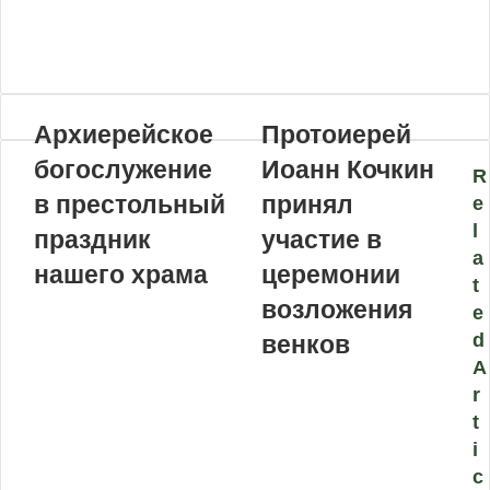
VKontakte
Odnoklassniki
WhatsApp
Telegram
Viber
Поделиться
Распечатать
по
почте
Архиерейское
Протоиерей
богослужение
Иоанн Кочкин
R
в престольный
принял
e
l
праздник
участие в
a
нашего храма
церемонии
t
возложения
e
d
венков
A
r
t
i
c