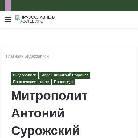
Меню
Главная
/
Видеозаписи
Видеозаписи
Иерей Димитрий Сафонов
Православие в мире
Проповеди
Митрополит
Антоний
Сурожский