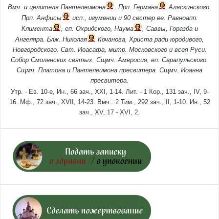
Вмч. и целителя
Пантелеимона
. Прп.
Германа
Аляскинского.
Прп.
Анфисы
исп., игумении и 90 сестер ее. Равноапп.
Климента
, еп. Охридского,
Наума
,
Саввы
,
Горазда
и
Ангеляра
. Блж.
Николая
Кочанова, Христа ради юродивого,
Новгородского. Свт.
Иоасафа
, митр. Московского и всея Руси.
Собор Смоленских святых
. Сщмч.
Амвросия
, еп. Сарапульского.
Сщмч.
Платона
и
Пантелеимона
пресвитера. Сщмч.
Иоанна
пресвитера.
Утр. - Ев. 10-е,
Ин., 66 зач., XXI, 1-14.
Лит. -
1 Кор., 131 зач., IV, 9-
16.
Мф., 72 зач., XVII, 14-23.
Вмч.:
2 Тим., 292 зач., II, 1-10.
Ин., 52
зач., XV, 17 - XVI, 2.