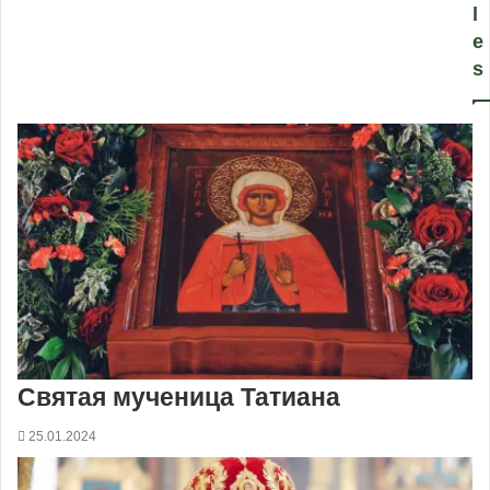
l
e
s
Святая мученица Татиана
25.01.2024