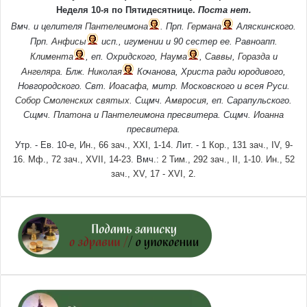
Неделя 10-я по Пятидесятнице.
Поста нет.
Вмч. и целителя
Пантелеимона
. Прп.
Германа
Аляскинского.
Прп.
Анфисы
исп., игумении и 90 сестер ее. Равноапп.
Климента
, еп. Охридского,
Наума
,
Саввы
,
Горазда
и
Ангеляра
. Блж.
Николая
Кочанова, Христа ради юродивого,
Новгородского. Свт.
Иоасафа
, митр. Московского и всея Руси.
Собор Смоленских святых
. Сщмч.
Амвросия
, еп. Сарапульского.
Сщмч.
Платона
и
Пантелеимона
пресвитера. Сщмч.
Иоанна
пресвитера.
Утр. - Ев. 10-е,
Ин., 66 зач., XXI, 1-14.
Лит. -
1 Кор., 131 зач., IV, 9-
16.
Мф., 72 зач., XVII, 14-23.
Вмч.:
2 Тим., 292 зач., II, 1-10.
Ин., 52
зач., XV, 17 - XVI, 2.