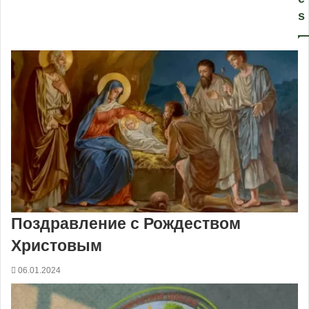
s
Поздравление с Рождеством
Христовым
06.01.2024