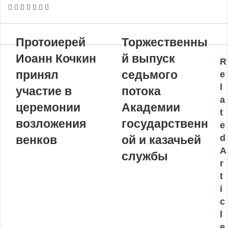
VKontakte
Odnoklassniki
WhatsApp
Telegram
Viber
Поделиться
Распечатать
по
почте
Протоиерей
Торжественны
Иоанн Кочкин
й выпуск
R
принял
седьмого
e
l
участие в
потока
a
церемонии
Академии
t
возложения
государственн
e
d
венков
ой и казачьей
A
службы
r
t
i
c
l
e