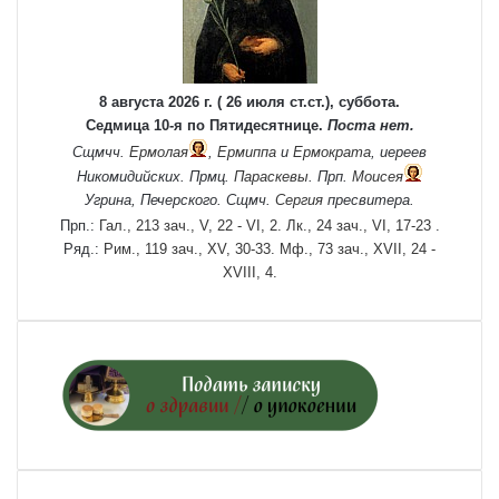
8 августа 2026 г. ( 26 июля ст.ст.), суббота.
Седмица 10-я по Пятидесятнице.
Поста нет.
Сщмчч.
Ермолая
,
Ермиппа
и
Ермократа
, иереев
Никомидийских. Прмц.
Параскевы
. Прп.
Моисея
Угрина, Печерского. Сщмч.
Сергия
пресвитера.
Прп.:
Гал., 213 зач., V, 22 - VI, 2.
Лк., 24 зач., VI, 17-23
.
Ряд.:
Рим., 119 зач., XV, 30-33.
Мф., 73 зач., XVII, 24 -
XVIII, 4.