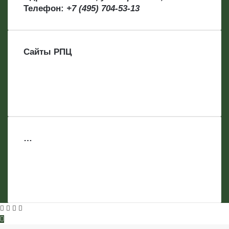
Телефон:
+7 (495) 704-53-13
Сайты РПЦ
…
Facebook
Twitter
WhatsApp
Telegram
Back