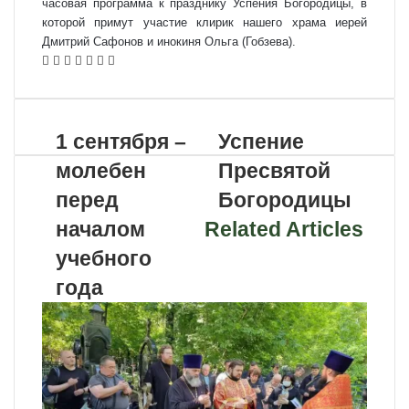
часовая программа к празднику Успения Богородицы, в
которой примут участие клирик нашего храма иерей
Дмитрий Сафонов и инокиня Ольга (Гобзева).
VKontakte
Odnoklassniki
WhatsApp
Telegram
Viber
Поделиться
Распечатать
по
почте
1 сентября –
Успение
молебен
Пресвятой
перед
Богородицы
началом
Related Articles
учебного
года