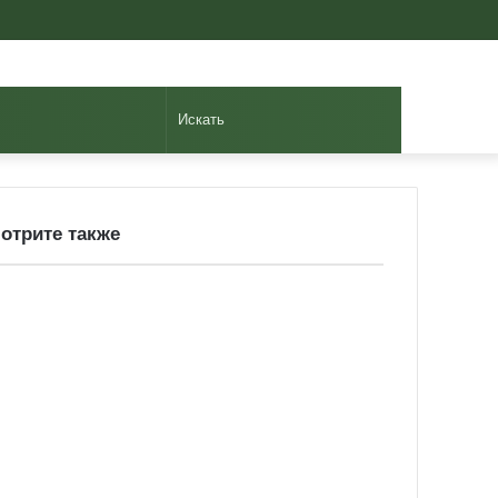
Авторизоваться
Случайная
Sidebar
статья
Искать
отрите также
ose