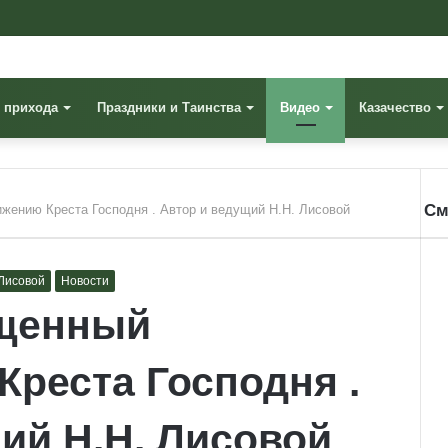
 прихода
Праздники и Таинства
Видео
Казачество
См
жению Креста Господня . Автор и ведущий Н.Н. Лисовой
Cl
 Лисовой
Новости
ященный
реста Господня .
ий Н.Н. Лисовой