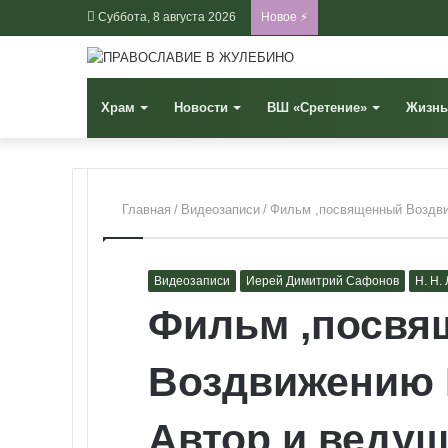
Суббота, 8 августа 2026
Новое ⚡
Храм
Новости
ВШ «Сретение»
Жизнь
Главная
/
Видеозаписи
/
Фильм ,посвященный Воздви
Видеозаписи
Иерей Димитрий Сафонов
Н. Н.
Фильм ,посв
Воздвижению К
Автор и ведущ