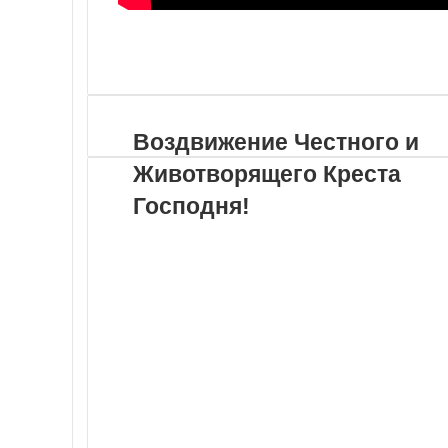
VKontakte
Odnoklassniki
WhatsApp
Telegram
Viber
Поделиться
Распечатать
по
почте
Воздвижение Честного и
Животворящего Креста
Господня!