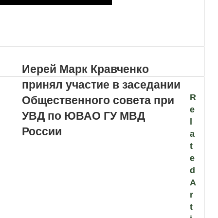
Иерей Марк Кравченко
принял участие в заседании
R
Общественного совета при
e
УВД по ЮВАО ГУ МВД
l
России
a
t
e
d
A
r
t