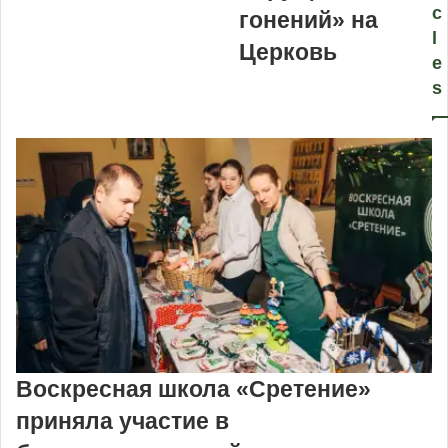
c
гонений» на
l
Церковь
e
s
Воскресная школа «Сретение»
приняла участие в