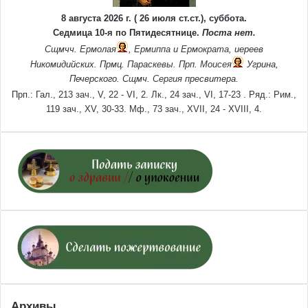
8 августа 2026 г. ( 26 июля ст.ст.), суббота.
Седмица 10-я по Пятидесятнице.
Поста нет.
Сщмчч.
Ермолая
,
Ермиппа
и
Ермократа
, иереев
Никомидийских. Прмц.
Параскевы
. Прп.
Моисея
Угрина,
Печерского. Сщмч.
Сергия
пресвитера.
Прп.:
Гал., 213 зач., V, 22 - VI, 2.
Лк., 24 зач., VI, 17-23
. Ряд.:
Рим.,
119 зач., XV, 30-33.
Мф., 73 зач., XVII, 24 - XVIII, 4.
Архивы