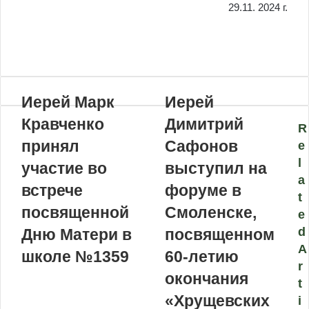
29.11. 2024 г.
VKontakte
Odnoklassniki
WhatsApp
Telegram
Viber
Поделиться
Распечатать
по
почте
Иерей Марк
Иерей
Кравченко
Димитрий
R
принял
Сафонов
e
l
участие во
выступил на
a
встрече
форуме в
t
посвященной
Смоленске,
e
d
Дню Матери в
посвященном
A
школе №1359
60-летию
r
окончания
t
«Хрущевских
i