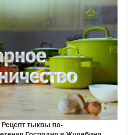
 Рецепт тыквы по-
етения Господня в Жулебино