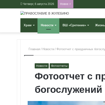
Четверг, 6 августа 2026
Новое ⚡
Храм
Новости
ВШ «Сретение»
Жизнь
Главная
/
Новости
/
Фотоотчет с праздничных богосл
Новости
Фотоотчеты
Фотоотчет с 
богослужений 