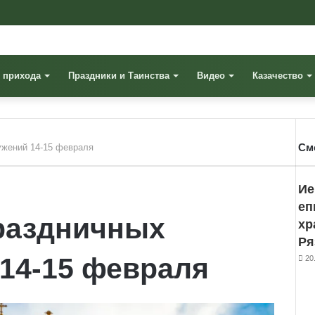
 прихода
Праздники и Таинства
Видео
Казачество
См
ужений 14-15 февраля
Cl
Ие
еп
праздничных
хр
Ря
14-15 февраля
20