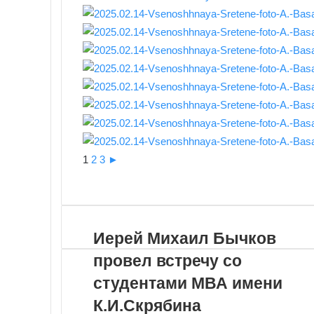
1
2
3
►
VKontakte
Odnoklassniki
WhatsApp
Telegram
Viber
Поделиться
Распечатать
по
почте
Иерей Михаил Бычков
провел встречу со
студентами МВА имени
К.И.Скрябина