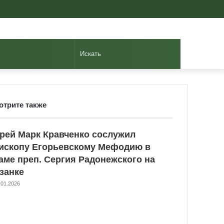
Авторизоваться
Случайная
Sidebar
статья
Искать
отрите также
ose
рей Марк Кравченко сослужил
ископу Егорьевскому Мефодию в
аме преп. Сергия Радонежского на
занке
.01.2026