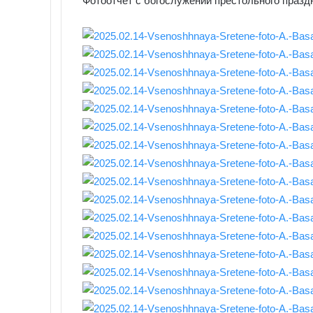
Фотоотчет с богослужений престольного празд