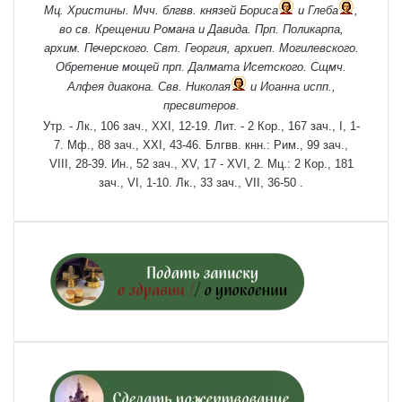
Мц.
Христины
. Мчч. блгвв. князей
Бориса
и
Глеба
,
во св. Крещении Романа и Давида. Прп.
Поликарпа
,
архим. Печерского. Свт.
Георгия
, архиеп. Могилевского.
Обретение мощей прп.
Далмата
Исетского. Сщмч.
Алфея
диакона. Свв.
Николая
и
Иоанна
испп.,
пресвитеров.
Утр. -
Лк., 106 зач., XXI, 12-19.
Лит. -
2 Кор., 167 зач., I, 1-
7.
Мф., 88 зач., XXI, 43-46.
Блгвв. кнн.:
Рим., 99 зач.,
VIII, 28-39.
Ин., 52 зач., XV, 17 - XVI, 2.
Мц.:
2 Кор., 181
зач., VI, 1-10.
Лк., 33 зач., VII, 36-50
.