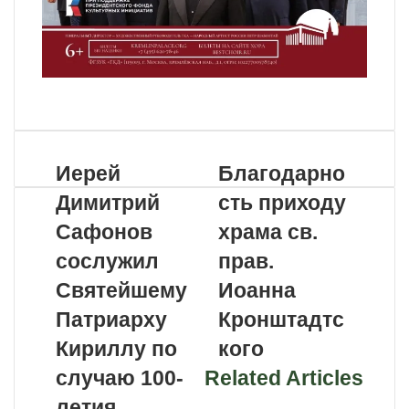
VKontakte
Odnoklassniki
WhatsApp
Telegram
Viber
Поделиться
Распечатать
по
почте
Иерей
Благодарно
Димитрий
сть приходу
Сафонов
храма св.
сослужил
прав.
Святейшему
Иоанна
Патриарху
Кронштадтс
Кириллу по
кого
случаю 100-
Related Articles
летия