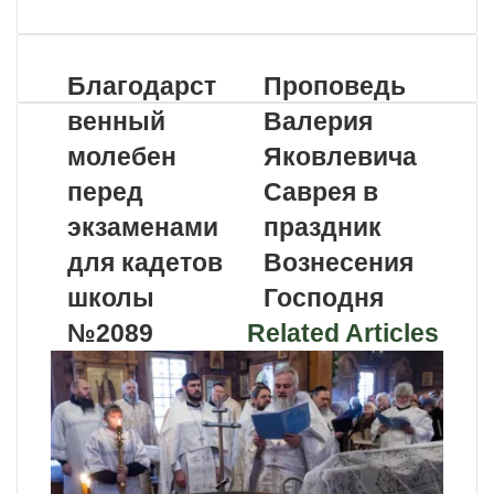
по
почте
Благодарст
Проповедь
венный
Валерия
молебен
Яковлевича
перед
Саврея в
экзаменами
праздник
для кадетов
Вознесения
школы
Господня
№2089
Related Articles