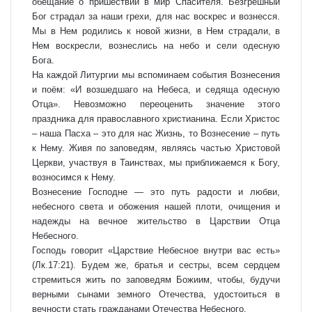
обещание о пришествии в мир Спасителя. Безгрешный
Бог страдал за наши грехи, для нас воскрес и вознесся.
Мы в Нем родились к новой жизни, в Нем страдали, в
Нем воскресли, вознеслись на небо и сели одесную
Бога.
На каждой Литургии мы вспоминаем события Вознесения
и поём: «И возшедшаго на Небеса, и седяща одесную
Отца». Невозможно переоценить значение этого
праздника для православного христианина. Если Христос
– наша Пасха – это для нас Жизнь, то Вознесение – путь
к Нему. Живя по заповедям, являясь частью Христовой
Церкви, участвуя в Таинствах, мы приближаемся к Богу,
возносимся к Нему.
Вознесение Господне — это путь радости и любви,
небесного света и обожения нашей плоти, очищения и
надежды на вечное жительство в Царствии Отца
Небесного.
Господь говорит «Царствие Небесное внутри вас есть»
(Лк.17:21). Будем же, братья и сестры, всем сердцем
стремиться жить по заповедям Божиим, чтобы, будучи
верными сынами земного Отечества, удостоиться в
вечности стать гражданами Отечества Небесного.