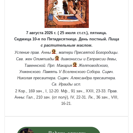
7 августа 2026 г. ( 25 июля ст.ст.), пятница.
Седмица 10-я по Пятидесятнице. День постный.
Пища
с растительным маслом.
Успение прав.
Анны
, матери Пресвятой Богородицы.
Свв. жен
Олимпиады
диакониссы и
Евпраксии
девы,
Тавеннской. Прп.
Макария
Желтоводского,
Унженского. Память
V Вселенского Собора
. Сщмч.
Николая
пресвитера. Сщмч.
Александра
пресвитера.
Св.
Ираиды
исп.
2 Кор., 169 зач., I, 12-20.
Мф., 91 зач., XXII, 23-33.
Прав.
Анны:
Гал., 210 зач. (от полу́), IV, 22-31.
Лк., 36 зач., VIII,
16-21.