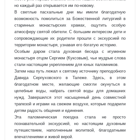
но каждый раз открывается им по-новому.
В светлые пасхальные дни мы имели благодатную
возможность помолиться за Божественной литургией в
старинных монастырских храмах, ощутить особую
атмосферу святой обители. С большим интересом дети и
сопровождающие их родители прошли с экскурсией по
территории монастыря, узнавая его богатую историю.
Особым даром стала духовная беседа с игуменом
монастыря отцом Сергием (Куксовым), чьи мудрые слова
стали настоящим укреплением для юных паломников.
Затем наш путь лежал к святому источнику преподобного
Давида Серпуховского в Талеже. Здесь, в этом
благодатном месте, желающие смогли окунуться в
целебные воды, набрать святой воды для домашних
нужд. Завершился этот насыщенный день совместной
трапезой и играми на свежем воздухе, которые подарили
детям радость общения и единения.
Эта паломническая поездка стала не просто
познавательной экскурсией, но настоящим духовным
путешествием, наполненным молитвой, благодатными
впечатлениями и живой верой.