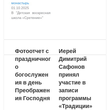
монастырь
01.10.2025
В "Детская воскресная
школа «Сретение»"
VKontakte
Odnoklassniki
WhatsApp
Telegram
Viber
Поделиться
Распечатать
по
почте
Фотоотчет с
Иерей
праздничног
Димитрий
о
Сафонов
богослужен
принял
ия в день
участие в
Преображен
записи
ия Господня
программы
«Традиции»