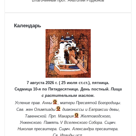
Благочинный прот. Анатолий Родионов
Календарь
7 августа 2026 г. ( 25 июля ст.ст.), пятница.
Седмица 10-я по Пятидесятнице. День постный.
Пища
с растительным маслом.
Успение прав.
Анны
, матери Пресвятой Богородицы.
Свв. жен
Олимпиады
диакониссы и
Евпраксии
девы,
Тавеннской. Прп.
Макария
Желтоводского,
Унженского. Память
V Вселенского Собора
. Сщмч.
Николая
пресвитера. Сщмч.
Александра
пресвитера.
Св.
Ираиды
исп.