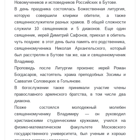
Новомучеников и исповедников Российских в Бутове.
В день праздника состоялась Божественная литургия,
которую совершили клирики обители, а также
священнослужители разных храмов. В общей сложности
служили 10 священников и 5 диаконов. Еще один
священник, иерей Димитрий Сафонов, приехал в обитель
чуть позднее: в этот день была память его родственника,
священномученика Николая Архангельского, который
был расстрелян в Бутове так же, как и священномученик
Владимир.
Проповедь после Литургии произнес иерей Роман
Богдасаров, настоятель храма преподобных Зосимы и
Савватия Соловецких в Гольянове.
В богослужении также принимали участие члены
православного армянского братства, в том числе два
диакона.
Позже состоялся молодежный молебен
священномученику Владимиру — он руководил
христианскими студенческими кружками, учился на
физико-математическом факультете Московского
государственного университета, был ученым и хорошо