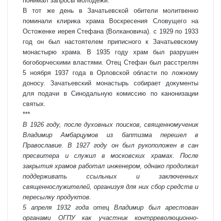
понимал запросы молодежи.
В тот же день в Зачатьевской обители молитвенно
поминали клирика храма Воскресения Словущего на
Остоженке иерея Стефана (Волкановича). с 1929 по 1933
год он был настоятелем приписного к Зачатьевскому
монастырю храма. В 1935 году храм был разрушен
богоборческими властями. Отец Стефан был расстрелян
5 ноября 1937 года в Орловской области по ложному
доносу. Зачатьевский монастырь собирает документы
для подачи в Синодальную комиссию по канонизации
святых.
***
В 1926 году, после духовных поисков, священномученик
Владимир Амбарцумов из баптизма перешел в
Православие. В 1927 году он был рукоположен в сан
пресвитера и служил в московских храмах. После
закрытия храмов работал инженером, однако продолжал
поддерживать ссыльных и заключенных
священнослужителей, организуя для них сбор средств и
пересылку продуктов.
5 апреля 1932 года отец Владимир был арестован
органами ОГПУ как участник контрреволюционно-