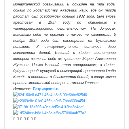
монархической организации и осужден на три года,
однако по ходатайству Академии наук, где он тогда
работал, был освобожден осенью 1932 года. Был вновь
арестован в 1937 году по обвинению в
«контрреволюционной деятельности». На допросах
виновным себя не признал и никого не оклеветал. 5
ноября 1937 года был расстрелян на Бутовском
полигоне. У священномученика осталось двое
малолетних детей, Евгений и Лидия, воспитание
которых взяла на себя их крестная Мария Алексеевна
Жучкова. Позже Евгений стал священником, а Лидия,
будучи верной супругой и помощницей протоиерея Глеба
Каледы и воспитав в благочестии детей, в конце жизни
приняла монашеский постриг с именем Георгия.
Источник:
Патриархия.
ru
VKontakte
Odnoklassniki
WhatsApp
Telegram
Viber
Поделиться
Распечатать
по