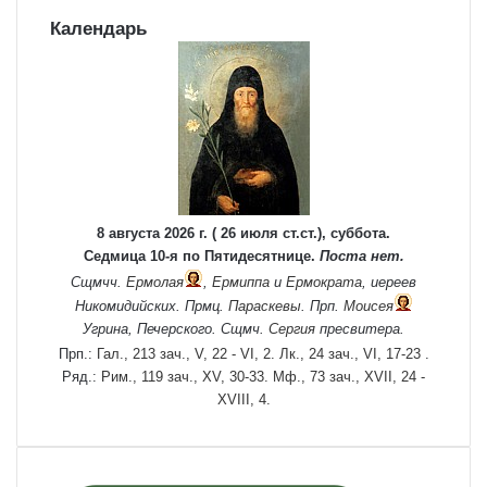
Календарь
8 августа 2026 г. ( 26 июля ст.ст.), суббота.
Седмица 10-я по Пятидесятнице.
Поста нет.
Сщмчч.
Ермолая
,
Ермиппа
и
Ермократа
, иереев
Никомидийских. Прмц.
Параскевы
. Прп.
Моисея
Угрина, Печерского. Сщмч.
Сергия
пресвитера.
Прп.:
Гал., 213 зач., V, 22 - VI, 2.
Лк., 24 зач., VI, 17-23
.
Ряд.:
Рим., 119 зач., XV, 30-33.
Мф., 73 зач., XVII, 24 -
XVIII, 4.