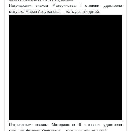
Патриаршим знаком Материнства I степени удостоена
матушка Мария Арзуманова — мать девяти детей.
Патриаршим знаком Материнства II степени удостоена
матушка Наталия Кравченко — мать восьмерых детей.