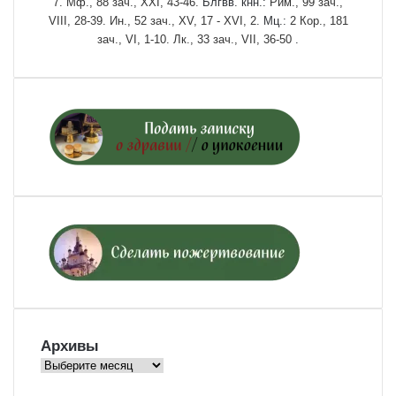
7.
Мф., 88 зач., XXI, 43-46.
Блгвв. кнн.:
Рим., 99 зач.,
VIII, 28-39.
Ин., 52 зач., XV, 17 - XVI, 2.
Мц.:
2 Кор., 181
зач., VI, 1-10.
Лк., 33 зач., VII, 36-50
.
Архивы
Архивы