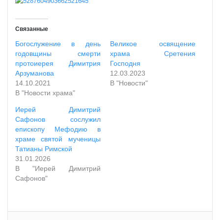
Связанные
Богослужение в день
Великое освящение
годовщины смерти
храма Сретения
протоиерея Димитрия
Господня
Арзуманова
12.03.2023
14.10.2021
В "Новости"
В "Новости храма"
Иерей Димитрий
Сафонов сослужил
епископу Мефодию в
храме святой мученицы
Татианы Римской
31.01.2026
В "Иерей Димитрий
Сафонов"
VKontakte
Odnoklassniki
WhatsApp
Telegram
Viber
Поделиться по почте
Распечатать