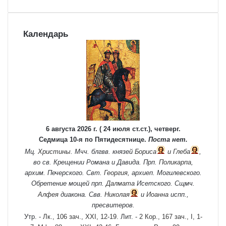
Календарь
6 августа 2026 г. ( 24 июля ст.ст.), четверг.
Седмица 10-я по Пятидесятнице.
Поста нет.
Мц.
Христины
. Мчч. блгвв. князей
Бориса
и
Глеба
,
во св. Крещении Романа и Давида. Прп.
Поликарпа
,
архим. Печерского. Свт.
Георгия
, архиеп. Могилевского.
Обретение мощей прп.
Далмата
Исетского. Сщмч.
Алфея
диакона. Свв.
Николая
и
Иоанна
испп.,
пресвитеров.
Утр. -
Лк., 106 зач., XXI, 12-19.
Лит. -
2 Кор., 167 зач., I, 1-