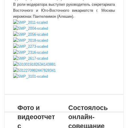
В роли модератора выступил руководитель секретариата
Восточного и Юго-Восточного викариатств г. Москвы
иеромонах Пантелеимон (Алешин).
VKontakte
Odnoklassniki
WhatsApp
Telegram
Viber
Поделиться
Распечатать
по
почте
Фото и
Состоялось
видеоотчет
онлайн-
с
совещание