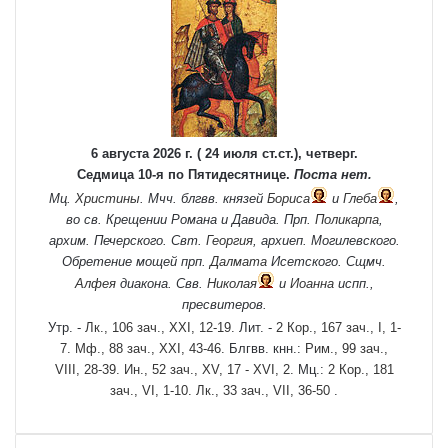
6 августа 2026 г. ( 24 июля ст.ст.), четверг.
Седмица 10-я по Пятидесятнице.
Поста нет.
Мц.
Христины
. Мчч. блгвв. князей
Бориса
и
Глеба
,
во св. Крещении Романа и Давида. Прп.
Поликарпа
,
архим. Печерского. Свт.
Георгия
, архиеп. Могилевского.
Обретение мощей прп.
Далмата
Исетского. Сщмч.
Алфея
диакона. Свв.
Николая
и
Иоанна
испп.,
пресвитеров.
Утр. -
Лк., 106 зач., XXI, 12-19.
Лит. -
2 Кор., 167 зач., I, 1-
7.
Мф., 88 зач., XXI, 43-46.
Блгвв. кнн.:
Рим., 99 зач.,
VIII, 28-39.
Ин., 52 зач., XV, 17 - XVI, 2.
Мц.:
2 Кор., 181
зач., VI, 1-10.
Лк., 33 зач., VII, 36-50
.