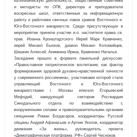
катехизическую деятельность, общественные советники
и методисты по ОПК, директора и преподаватели
воскресных школ, ответственные за информационную
работу и работники свечных лавок храмов Восточного и
Юго-Восточного викариатств. Среди присутствующих в
мероприятии приняли участие и.о. настоятеля храма св.
прав. Иоанна Кронштадтского Иерей Марк Кравченко,
иерей Михаил Бычков, ⁠диакон Михаил Коломийцев,
Шишкин Алексей, ⁠Акимкина Ирина, Кравченко Наталья.
Заседание прошло в формате панельной дискуссии:
«Православное патриотическое воспитание, как фактор
формирования здоровой духовно-нравственной личности
у современного россиянина», участниками которой стали
управляющий Восточного и Юго-Восточного
викариатствами г. Москвы епископ Егорьевский
Мефодий, заведующий сектором Росгвардии
Синодального отдела по взаимодействию с
вооруженными силами и правоохранительными органами
священник Роман Богдасаров, координаторы Русской
общины Андрей Афанасьев и Артем Уколов, координатор
движения «За жизнь», руководитель проекта
«Демографическая платформа .РФ».Сергей Чесноков.