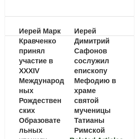
VKontakte
Odnoklassniki
WhatsApp
Telegram
Viber
Поделиться
Распечатать
по
почте
Иерей Марк
Иерей
Кравченко
Димитрий
принял
Сафонов
участие в
сослужил
XXXIV
епископу
Международ
Мефодию в
ных
храме
Рождествен
святой
ских
мученицы
Образовате
Татианы
льных
Римской