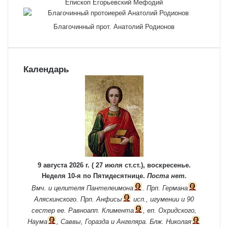
Епископ Егорьевский Мефодий
Благочинный прот. Анатолий Родионов
Календарь
9 августа 2026 г. ( 27 июля ст.ст.), воскресенье.
Неделя 10-я по Пятидесятнице.
Поста нет.
Вмч. и целителя
Пантелеимона
. Прп.
Германа
Аляскинского. Прп.
Анфисы
исп., игумении и 90
сестер ее. Равноапп.
Климента
, еп. Охридского,
Наума
,
Саввы
,
Горазда
и
Ангеляра
. Блж.
Николая