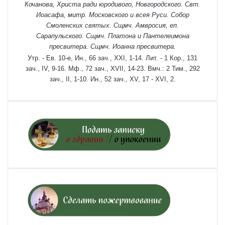
Кочанова, Христа ради юродивого, Новгородского. Свт.
Иоасафа
, митр. Московского и всея Руси.
Собор
Смоленских святых
. Сщмч.
Амвросия
, еп.
Сарапульского. Сщмч.
Платона
и
Пантелеимона
пресвитера. Сщмч.
Иоанна
пресвитера.
Утр. - Ев. 10-е,
Ин., 66 зач., XXI, 1-14.
Лит. -
1 Кор., 131
зач., IV, 9-16.
Мф., 72 зач., XVII, 14-23.
Вмч.:
2 Тим., 292
зач., II, 1-10.
Ин., 52 зач., XV, 17 - XVI, 2.