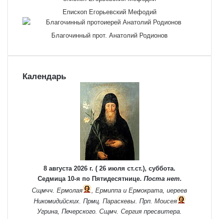
Епископ Егорьевский Мефодий
Благочинный прот. Анатолий Родионов
Календарь
8 августа 2026 г. ( 26 июля ст.ст.), суббота.
Седмица 10-я по Пятидесятнице.
Поста нет.
Сщмчч.
Ермолая
,
Ермиппа
и
Ермократа
, иереев
Никомидийских. Прмц.
Параскевы
. Прп.
Моисея
Угрина, Печерского. Сщмч.
Сергия
пресвитера.