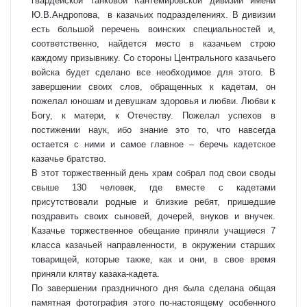
гвардейской танковой Кантемировской дивизии имени
Ю.В.Андропова, в казачьих подразделениях. В дивизии
есть большой перечень воинских специальностей и,
соответственно, найдется место в казачьем строю
каждому призывнику. Со стороны Центрального казачьего
войска будет сделано все необходимое для этого. В
завершении своих слов, обращенных к кадетам, он
пожелал юношам и девушкам здоровья и любви. Любви к
Богу, к матери, к Отечеству. Пожелал успехов в
постижении наук, ибо знание это то, что навсегда
остается с ними и самое главное – беречь кадетское
казачье братство.
В этот торжественный день храм собрал под свои своды
свыше 130 человек, где вместе с кадетами
присутствовали родные и близкие ребят, пришедшие
поздравить своих сыновей, дочерей, внуков и внучек.
Казачье торжественное обещание приняли учащиеся 7
класса казачьей направленности, в окружении старших
товарищей, которые также, как и они, в свое время
приняли клятву казака-кадета.
По завершении праздничного дня была сделана общая
памятная фотография этого по-настоящему особенного