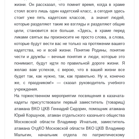
жизни. Он рассказал, что помнит время, когда в храме
стоял всего лишь один кадетский класс, а сегодня здесь
стоит уже пять кадетских классов, а значит людей,
которые разделяют такие же взгляды и разделяют общие
цели, становится все больше. «Здесь, в храме перед
ликами святых вы произносите не просто слова, а слова,
которые будут вести вас не только на протяжении вашего
кадетства, но и всей жизни. Понятие Родины, понятие
чести и дружбы – вечные понятия и люди, которые это
понимают, будут идти по правильной дороге жизни. Я
желаю вам успехов, с верою, что в вашей жизни все
будет так, как нужно, так, как правильно. Ну и, конечно
же, с праздником!» — сказал руководитель учебного
учреждения.
На торжественном мероприятии посвящения в казачата-
кадеты присутствовали первый заместитель (товарищ)
атамана ВКО ЦКВ Геннадий Сидорин, помощник атамана
Юрий Коршунов, атаман отдельского казачьего общества
Московской области Владимир Игнатьев, заместитель
атамана ОтдКО Московской области ВКО ЦКВ Владимир
Малыгин, начальник отдела по патриотическому