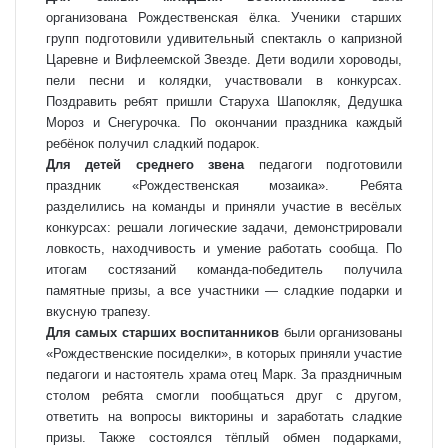
организована Рождественская ёлка. Ученики старших
групп подготовили удивительный спектакль о капризной
Царевне и Вифлеемской Звезде. Дети водили хороводы,
пели песни и колядки, участвовали в конкурсах.
Поздравить ребят пришли Старуха Шапокляк, Дедушка
Мороз и Снегурочка. По окончании праздника каждый
ребёнок получил сладкий подарок.
Для детей среднего звена
педагоги подготовили
праздник «Рождественская мозаика». Ребята
разделились на команды и приняли участие в весёлых
конкурсах: решали логические задачи, демонстрировали
ловкость, находчивость и умение работать сообща. По
итогам состязаний команда-победитель получила
памятные призы, а все участники — сладкие подарки и
вкусную трапезу.
Для самых старших воспитанников
были организованы
«Рождественские посиделки», в которых приняли участие
педагоги и настоятель храма отец Марк. За праздничным
столом ребята смогли пообщаться друг с другом,
ответить на вопросы викторины и заработать сладкие
призы. Также состоялся тёплый обмен подарками,