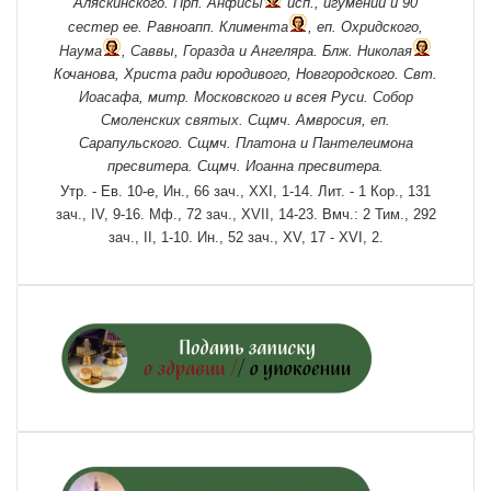
Аляскинского. Прп.
Анфисы
исп., игумении и 90
сестер ее. Равноапп.
Климента
, еп. Охридского,
Наума
,
Саввы
,
Горазда
и
Ангеляра
. Блж.
Николая
Кочанова, Христа ради юродивого, Новгородского. Свт.
Иоасафа
, митр. Московского и всея Руси.
Собор
Смоленских святых
. Сщмч.
Амвросия
, еп.
Сарапульского. Сщмч.
Платона
и
Пантелеимона
пресвитера. Сщмч.
Иоанна
пресвитера.
Утр. - Ев. 10-е,
Ин., 66 зач., XXI, 1-14.
Лит. -
1 Кор., 131
зач., IV, 9-16.
Мф., 72 зач., XVII, 14-23.
Вмч.:
2 Тим., 292
зач., II, 1-10.
Ин., 52 зач., XV, 17 - XVI, 2.