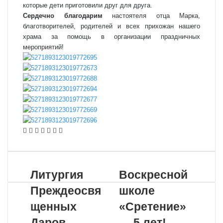
которые дети приготовили друг для друга.
Сердечно благодарим
настоятеля отца Марка,
благотворителей, родителей и всех прихожан нашего
храма за помощь в организации праздничных
мероприятий!
VKontakte
Odnoklassniki
WhatsApp
Telegram
Viber
Поделиться
Распечатать
по
почте
Литургия
Воскресной
Преждеосвя
школе
щенных
«Сретение»
Даров
— 5 лет!