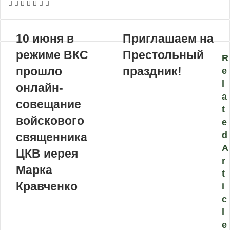
VKontakte
Odnoklassniki
WhatsApp
Telegram
Viber
Поделиться
Распечатать
по
почте
10 июня в
Приглашаем на
режиме ВКС
Престольный
R
прошло
праздник!
e
l
онлайн-
a
совещание
t
войскового
e
d
священника
A
ЦКВ иерея
r
Марка
t
Кравченко
i
c
l
e