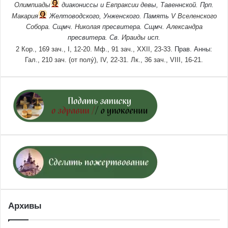
Олимпиады
диакониссы и
Евпраксии
девы, Тавеннской. Прп.
Макария
Желтоводского, Унженского. Память
V Вселенского
Собора
. Сщмч.
Николая
пресвитера. Сщмч.
Александра
пресвитера. Св.
Ираиды
исп.
2 Кор., 169 зач., I, 12-20.
Мф., 91 зач., XXII, 23-33.
Прав. Анны:
Гал., 210 зач. (от полу́), IV, 22-31.
Лк., 36 зач., VIII, 16-21.
Архивы