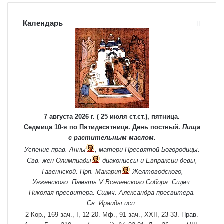
Календарь
7 августа 2026 г. ( 25 июля ст.ст.), пятница.
Седмица 10-я по Пятидесятнице. День постный.
Пища
с растительным маслом.
Успение прав.
Анны
, матери Пресвятой Богородицы.
Свв. жен
Олимпиады
диакониссы и
Евпраксии
девы,
Тавеннской. Прп.
Макария
Желтоводского,
Унженского. Память
V Вселенского Собора
. Сщмч.
Николая
пресвитера. Сщмч.
Александра
пресвитера.
Св.
Ираиды
исп.
2 Кор., 169 зач., I, 12-20.
Мф., 91 зач., XXII, 23-33.
Прав.