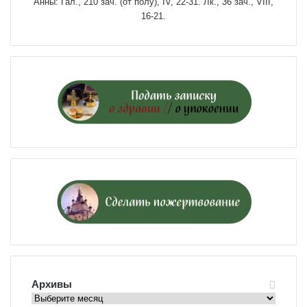
Анны:
Гал., 210 зач. (от полу́), IV, 22-31.
Лк., 36 зач., VIII,
16-21.
Архивы
Архивы