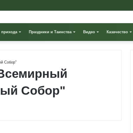
 прихода
Праздники и Таинства
Видео
Казачество
ый Собор"
"Всемирный
ный Собор"