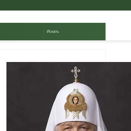
Авторизоваться
Случайная
Sidebar
статья
Искать