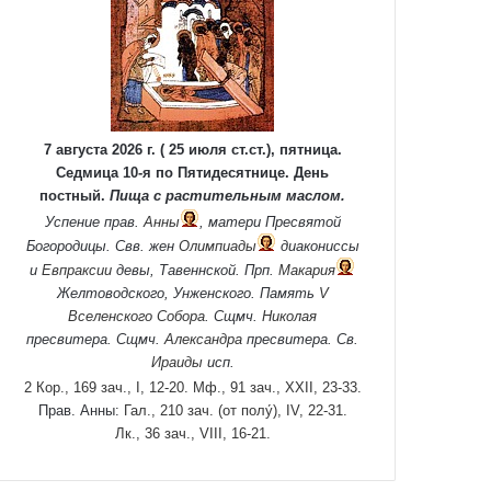
7 августа 2026 г. ( 25 июля ст.ст.), пятница.
Седмица 10-я по Пятидесятнице. День
постный.
Пища с растительным маслом.
Успение прав.
Анны
, матери Пресвятой
Богородицы. Свв. жен
Олимпиады
диакониссы
и
Евпраксии
девы, Тавеннской. Прп.
Макария
Желтоводского, Унженского. Память
V
Вселенского Собора
. Сщмч.
Николая
пресвитера. Сщмч.
Александра
пресвитера. Св.
Ираиды
исп.
2 Кор., 169 зач., I, 12-20.
Мф., 91 зач., XXII, 23-33.
Прав. Анны:
Гал., 210 зач. (от полу́), IV, 22-31.
Лк., 36 зач., VIII, 16-21.