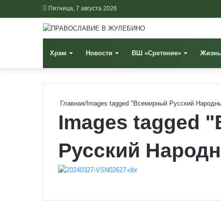
Пятница, 7 августа 2026
Храм
Новости
ВШ «Сретение»
Жизнь
Главная
/
Images tagged "Всемирный Русский Народн
Images tagged 
Русский Народ
VKontakte
Odnoklassniki
WhatsApp
Telegram
Viber
Поделиться
Распечатать
по
почте