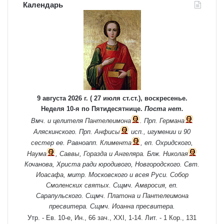
Календарь
9 августа 2026 г. ( 27 июля ст.ст.), воскресенье.
Неделя 10-я по Пятидесятнице.
Поста нет.
Вмч. и целителя
Пантелеимона
. Прп.
Германа
Аляскинского. Прп.
Анфисы
исп., игумении и 90
сестер ее. Равноапп.
Климента
, еп. Охридского,
Наума
,
Саввы
,
Горазда
и
Ангеляра
. Блж.
Николая
Кочанова, Христа ради юродивого, Новгородского. Свт.
Иоасафа
, митр. Московского и всея Руси.
Собор
Смоленских святых
. Сщмч.
Амвросия
, еп.
Сарапульского. Сщмч.
Платона
и
Пантелеимона
пресвитера. Сщмч.
Иоанна
пресвитера.
Утр. - Ев. 10-е,
Ин., 66 зач., XXI, 1-14.
Лит. -
1 Кор., 131