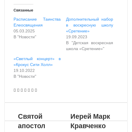
Связанные
Расписание Таинства
Дополнительный набор
Елеосвящения
в воскресную школу
05.03.2025
«Сретение»
В "Новости"
19.09.2023
В "Детская воскресная
школа «Сретение»"
«Светлый концерт» в
«Крокус Сити Холл»
19.10.2022
В "Новости"
VKontakte
Odnoklassniki
WhatsApp
Telegram
Viber
Поделиться
Распечатать
по
почте
Святой
Иерей Марк
апостол
Кравченко