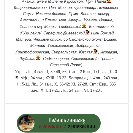
Акакия
, иже в Милете Карийском. Прп.
Павла
Ксиропотамского. Прп.
Моисея
, чудотворца Печерского.
Сщмч.
Николая
диакона. Прмч.
Василия
, прмцц.
Анастасии
и
Елены
, мчч.
Арефы
,
Иоанна
,
Иоанна
,
Иоанна
и мц.
Мавры
.
Гребневской
,
Костромской
и"Умиление"
Серафимо-Дивеевской
икон Божией
Матери. Чтимые списки со Смоленской иконы Божией
Матери:
Устюженская
,
Выдропусская
,
Христофоровская
,
Супрасльская
,
Югская
,
Игрицкая
,
Шуйская
,
Седмиезерная
,
Сергиевская
(в Троице-
Сергиевой Лавре).
Утр. -
Лк., 4 зач., I, 39-49, 56.
Лит. -
2 Кор., 171 зач., II, 3-
15.
Мф., 94 зач., XXIII, 13-22.
Богородицы:
Флп., 240 зач.,
II, 5-11.
Лк., 54 зач., X, 38-42; XI, 27-28.
Свт.:
Евр., 335
зач., XIII, 17-21.
Лк., 24 зач., VI, 17-23
.