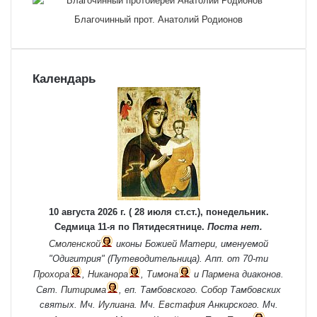
Благочинный прот. Анатолий Родионов
Календарь
10 августа 2026 г. ( 28 июля ст.ст.), понедельник.
Седмица 11-я по Пятидесятнице.
Поста нет.
Смоленской
иконы Божией Матери, именуемой
"Одигитрия" (Путеводительница). Апп. от 70-ти
Прохора
,
Никанора
,
Тимона
и
Пармена
диаконов.
Свт.
Питирима
, еп. Тамбовского.
Собор
Тамбовских
святых. Мч.
Иулиана
. Мч.
Евстафия
Анкирского. Мч.