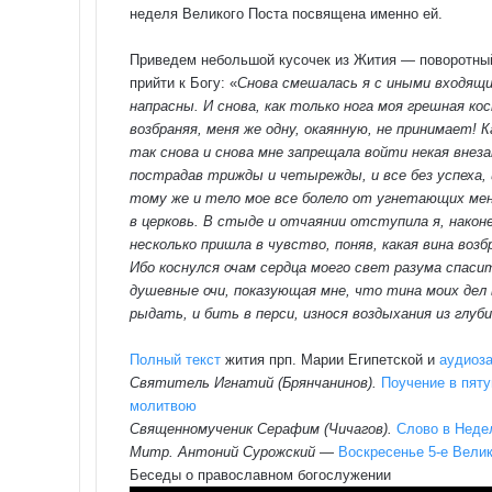
неделя Великого Поста посвящена именно ей.
Приведем небольшой кусочек из Жития — поворотный 
прийти к Богу: «
Снова смешалась я с иными входящим
напрасны. И снова, как только нога моя грешная кос
возбраняя, меня же одну, окаянную, не принимает! 
так снова и снова мне запрещала войти некая внеза
пострадав трижды и четырежды, и все без успеха, и
тому же и тело мое все болело от угнетающих мен
в церковь. В стыде и отчаянии отступила я, наконе
несколько пришла в чувство, поняв, какая вина во
Ибо коснулся очам сердца моего свет разума спаси
душевные очи, показующая мне, что тина моих дел в
рыдать, и бить в перси, износя воздыхания из глуб
Полный текст
жития прп. Марии Египетской и
аудиоз
Святитель Игнатий (Брянчанинов).
Поучение в пяту
молитвою
Священномученик Серафим (Чичагов).
Слово в Неде
Митр. Антоний Сурожский
—
Воскресенье 5-е Велик
Беседы о православном богослужении