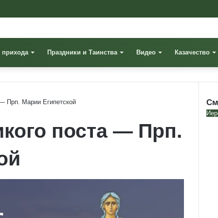
 прихода
Праздники и Таинства
Видео
Казачество
См
 — Прп. Марии Египетской
Clo
Иер
кого поста — Прп.
ой