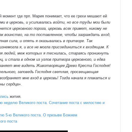
момент где прп. Мария понимает, что ее грехи мешают ей
и в церковь, и усиливалась войти, но все труды мои были
нется церковного порога, церковь всех примет, никому не
Как воинство, на то поставленное, чтобы заграждать вход,
пная сила, и опять я оказывалась в притворе. Так
знемогла я, и все не могла присоединиться к входящим. К
я людей, меж которых я теснилась, стараясь проникнуть
ц, и стала в одном из углов притвора церковного, и едва
збраняет мне видеть Животворящее Древо Креста Господня!
тельного, заповедь Господня светлая, просвещающая
озбраняет мне вход в церковь! Тогда начала я плакаться и
ины сердца
».
апись
жития.
ю неделю Великого поста. Сочетание поста с милостию и
лю 5-ю Великого поста.
О призыве Божием
ого поста