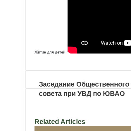
Житие для детей
VKontakte
Odnoklassniki
WhatsApp
Telegram
Viber
Поделиться
Распечатать
по
почте
Заседание Общественного
совета при УВД по ЮВАО
Related Articles