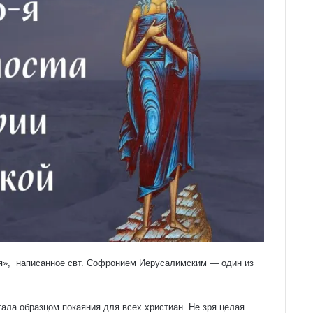
я», написанное свт. Софронием Иерусалимским — один из
ала образцом покаяния для всех христиан. Не зря целая