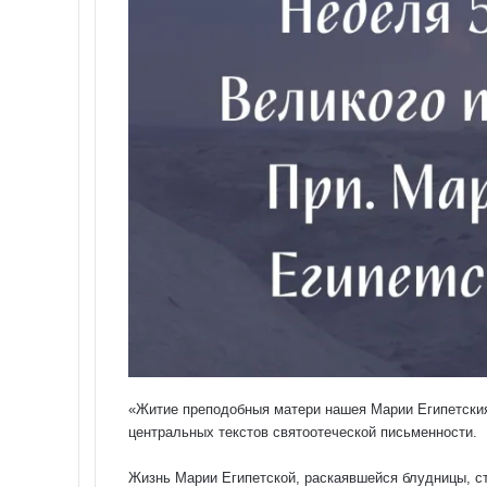
«Житие преподобныя матери нашея Марии Египетски
центральных текстов святоотеческой письменности.
Жизнь Марии Египетской, раскаявшейся блудницы, ст