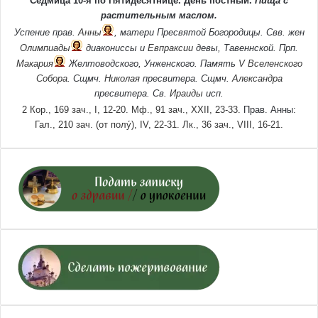
Седмица 10-я по Пятидесятнице. День постный.
Пища с
растительным маслом.
Успение прав.
Анны
, матери Пресвятой Богородицы. Свв. жен
Олимпиады
диакониссы и
Евпраксии
девы, Тавеннской. Прп.
Макария
Желтоводского, Унженского. Память
V Вселенского
Собора
. Сщмч.
Николая
пресвитера. Сщмч.
Александра
пресвитера. Св.
Ираиды
исп.
2 Кор., 169 зач., I, 12-20.
Мф., 91 зач., XXII, 23-33.
Прав. Анны:
Гал., 210 зач. (от полу́), IV, 22-31.
Лк., 36 зач., VIII, 16-21.