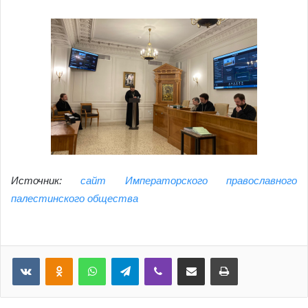
Источник:
сайт Императорского православного
палестинского общества
VKontakte
Odnoklassniki
WhatsApp
Telegram
Viber
Поделиться по почте
Распечатать