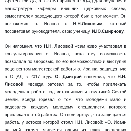
Сретенской ДС, а в 2016 г пришел в ОЦАД для обучения в
магистратуре кафедры внешних церковных связей,
заместителем заведующего которой был в тот момент. Он
познакомил о. Иоанна с
Н.Н.Лисовым,
который
посоветовал руководителя, свою ученицу,
И.Ю.Смирнову.
Он напомнил, что
Н.Н. Лисовой
«сам живо участвовал в
консультировании о. Иоанна, пока ему возможность
позволяла по здоровью, по его возможностям» и выступил
рецензентом магистерской работы о. Иоанна, защищенную
в ОЦАД в 2017 году.
О. Дмитрий
напомнил, что
Н.Н.
Лисовой
«всегда ратовал за то, чтобы привлекать
молодежь к работе над источниками и тематикой Святой
Земли, всегда горевал о том, что молодежи мало и
радовался каждому молодому специалисту, которого
привлекал к этой работе». Он подчеркнул, что защищается
работа, у истоков которой стоял Н.Н. Лисовой: «О. Иоанн
на мой взгляд, является одним из таких последних