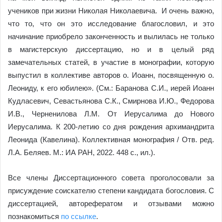
учеников при жизни Николая Николаевича. И очень важно,
что то, что он это исследование благословил, и это
начинание приобрело законченность и вылилась не только
в магистерскую диссертацию, но и в целый ряд
замечательных статей, в участие в монографии, которую
выпустил в коллективе авторов о. Иоанн, посвященную о.
Леониду, к его юбилею». (См.: Баранова С.И., иерей Иоанн
Кудласевич, Севастьянова С.К., Смирнова И.Ю., Федорова
И.В., Черненилова Л.М. От Иерусалима до Нового
Иерусалима. К 200‑летию со дня рождения архимандрита
Леонида (Кавелина). Коллективная монография / Отв. ред.
Л.А. Беляев. М.: ИА РАН, 2022. 448 с., ил.).
Все члены Диссертационного совета проголосовали за
присуждение соискателю степени кандидата богословия. С
диссертацией, авторефератом и отзывами можно
познакомиться
по ссылке
.