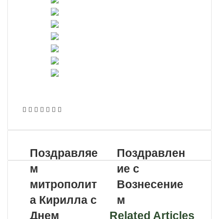
VKontakte
Odnoklassniki
WhatsApp
Telegram
Viber
Поделиться
Распечатать
по
почте
Поздравляе
Поздравлен
м
ие с
митрополит
Вознесение
а Кирилла с
м
Днем
Related Articles