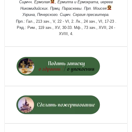
Сщмчч.
Ермолая
,
Ермиппа
и
Ермократа
, иереев
Никомидийских. Прмц.
Параскевы
. Прп.
Моисея
Угрина, Печерского. Сщмч.
Сергия
пресвитера.
Прп.:
Гал., 213 зач., V, 22 - VI, 2.
Лк., 24 зач., VI, 17-23
.
Ряд.:
Рим., 119 зач., XV, 30-33.
Мф., 73 зач., XVII, 24 -
XVIII, 4.