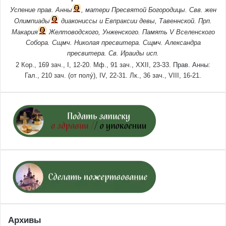
Успение прав.
Анны
, матери Пресвятой Богородицы. Свв. жен
Олимпиады
диакониссы и
Евпраксии
девы, Тавеннской. Прп.
Макария
Желтоводского, Унженского. Память
V Вселенского
Собора
. Сщмч.
Николая
пресвитера. Сщмч.
Александра
пресвитера. Св.
Ираиды
исп.
2 Кор., 169 зач., I, 12-20.
Мф., 91 зач., XXII, 23-33.
Прав. Анны:
Гал., 210 зач. (от полу́), IV, 22-31.
Лк., 36 зач., VIII, 16-21.
Архивы