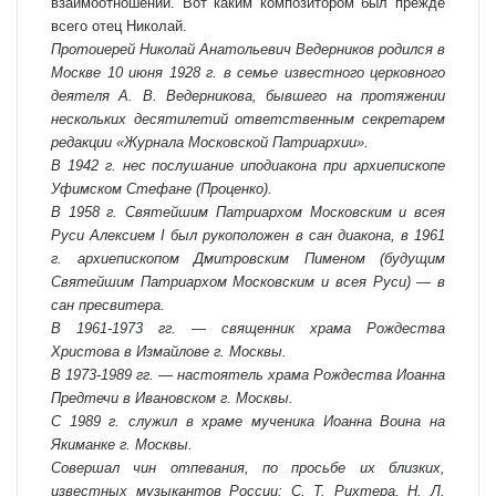
взаимоотношений. Вот каким композитором был прежде
всего отец Николай.
Протоиерей Николай Анатольевич Ведерников родился в
Москве 10 июня 1928 г. в семье известного церковного
деятеля А. В. Ведерникова, бывшего на протяжении
нескольких десятилетий ответственным секретарем
редакции
«Журнала Московской Патриархии»
.
В 1942 г. нес послушание иподиакона при архиепископе
Уфимском Стефане (Проценко).
В 1958 г.
Святейшим Патриархом Московским и всея
Руси Алексием I
был рукоположен в сан диакона, в 1961
г. архиепископом Дмитровским Пименом (будущим
Святейшим Патриархом Московским и всея Руси) — в
сан пресвитера.
В 1961-1973 гг. — священник храма Рождества
Христова в Измайлове г. Москвы.
В 1973-1989 гг. — настоятель храма Рождества Иоанна
Предтечи в Ивановском г. Москвы.
С 1989 г. служил в храме мученика Иоанна Воина на
Якиманке г. Москвы.
Совершал чин отпевания, по просьбе их близких,
известных музыкантов России: С. Т. Рихтера, Н. Л.