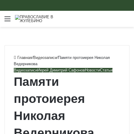
Меню
Главная
/
Видеозаписи
/
Памяти протоиерея Николая
Ведерникова
Видеозаписи
Иерей Димитрий Сафонов
Новости
Статьи
Памяти
протоиерея
Николая
Ведерникова