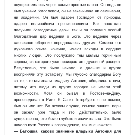
осуществлялось через самые простые слова. Он ведь не
был ученым богословом, он не заканчивал ни семинарии,
ни академии. Он был одарен Господом от природы,
одарен величайшим проникновением. Как апостолы
получили благодатные дары, так и он получил особый
благодатный дар ведения о Боге. Это ведение через
словесное общение передавалось другим. Семена его
духовного опыта, конечно, имеют всходы в сердцах
многих людей. Это послужило тем малым горчичным
зерном, из которого уже произрастает духовный расцвет.
Безусловно, это было начало, а дальше и другие
восприняли эту эстафету. Мы глубоко благодарны Богу
за то, что мы знали владыку Антония, общались с ним,
потому что люди из других городов не имели этой
возможности. Хотя он бывал в Ростове-на-Дону,
проповедовал в Риге. В Санкт-Петербурге я не помню,
был он или нет. Во всяком случае, семена знания, веры
он засеял уже тогда и это, действительно, было
существенно, это было глубоко и значительно. Это было
начало пути России к возрождению, так мне кажется.
— Батюшка, каково значение владыки Антония для