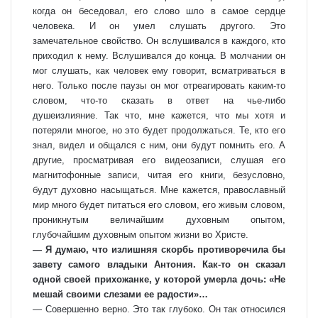
когда он беседовал, его слово шло в самое сердце
человека. И он умел слушать другого. Это
замечательное свойство. Он вслушивался в каждого, кто
приходил к нему. Вслушивался до конца. В молчании он
мог слушать, как человек ему говорит, всматриваться в
него. Только после паузы он мог отреагировать каким-то
словом, что-то сказать в ответ на чье-либо
душеизлияние. Так что, мне кажется, что мы хотя и
потеряли многое, но это будет продолжаться. Те, кто его
знал, видел и общался с ним, они будут помнить его. А
другие, просматривая его видеозаписи, слушая его
магнитофонные записи, читая его книги, безусловно,
будут духовно насыщаться. Мне кажется, православный
мир много будет питаться его словом, его живым словом,
проникнутым величайшим духовным опытом,
глубочайшим духовным опытом жизни во Христе.
— Я думаю, что излишняя скорбь противоречила бы
завету самого владыки Антония. Как-то он сказал
одной своей прихожанке, у которой умерла дочь: «Не
мешай своими слезами ее радости»…
— Совершенно верно. Это так глубоко. Он так относился