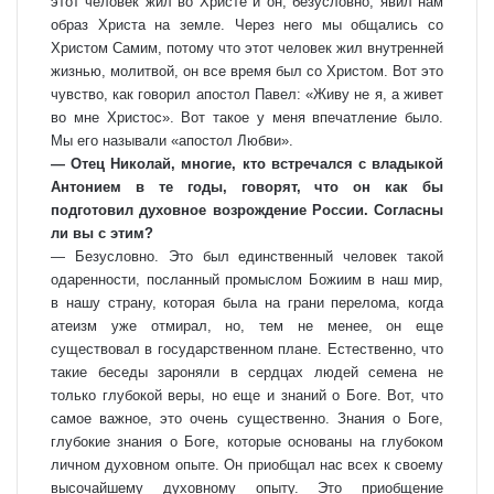
этот человек жил во Христе и он, безусловно, явил нам
образ Христа на земле. Через него мы общались со
Христом Самим, потому что этот человек жил внутренней
жизнью, молитвой, он все время был со Христом. Вот это
чувство, как говорил апостол Павел: «Живу не я, а живет
во мне Христос». Вот такое у меня впечатление было.
Мы его называли «апостол Любви».
— Отец Николай, многие, кто встречался с владыкой
Антонием в те годы, говорят, что он как бы
подготовил духовное возрождение России. Согласны
ли вы с этим?
— Безусловно. Это был единственный человек такой
одаренности, посланный промыслом Божиим в наш мир,
в нашу страну, которая была на грани перелома, когда
атеизм уже отмирал, но, тем не менее, он еще
существовал в государственном плане. Естественно, что
такие беседы зароняли в сердцах людей семена не
только глубокой веры, но еще и знаний о Боге. Вот, что
самое важное, это очень существенно. Знания о Боге,
глубокие знания о Боге, которые основаны на глубоком
личном духовном опыте. Он приобщал нас всех к своему
высочайшему духовному опыту. Это приобщение