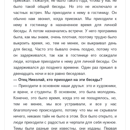
приезжал. Пожалуй, не было такого года, чтобы у нас не
было такой общей беседы. Но это не исключало и
частных встреч. Мы приходили к нему в гостиницу. Он
обычно нам звонил, когда приезжал. Мы приходили к
нему в гостиницу в назначенное время для личной
беседы. А потом назначались встречи. У него программа
была, как мы знаем, очень плотная, поэтому трудно было
выкроить время, но, тем не менее, он выкраивал день
для бесед. Часто это бывало очень поздно, потому что
он задерживался, так как в гостинице его осаждали
люди, которые приходили к нему для личной беседы. Он
задерживался до позднего времени. Один раз пришел в
двенадцать ночи и все равно беседовал.
— Отец Николай, кто приходил на эти беседы?
— Приходили в основном наши друзья: это и художники,
и врачи, и студенты. В основном, это была молодежь.
Конечно, это было время, когда это не поощрялось, но,
тем не менее, мы все устраивали, и все у нас
благополучно происходило, потому что мы не скрывали
ничего, никаких тайн не было в этом. Все было открыто, и
люди приходили с радостью и черпали для себя нужное.
Темы были разные они известны, они изданы. Первая