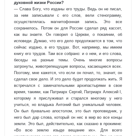
духовной жизни России?
— Слава Богу, что изданы его труды. Ведь он не писал,
за ним записывали с его слов, вели стенограмму,
осуществлялась магнитофонная запись. Это все
сохранилось. Потом он для России сделал ряд кассет,
как вы знаете. Он говорил о Церкви, о покаянии, об
исповеди. Думаю, что его дело продолжается в том, что
сейчас издано, в его трудах. Вот, например, мы имеем
книгу его трудов. Там все собрано: и о нем, и его слова,
беседы на разные темы. Очень многие вопросы
затронуты, животрепещущие вопросы, касающиеся всех.
Поэтому, мне кажется, что если он почил, то, значит, он
сделал свое дело. И это дело будет продолжать жить. Я
встречался с замечательными архипастырями в свое
время, такими, как Патриарх Сергий, Патриарх Алексий I,
которому я прислуживал и старался многому у него
учиться, но владыка Антоний был уникальный человек.
Он был буквально апостолом, это был проповедник, у
него был дар слова, который он нес в мир во все концы
земли. Это был, действительно, как сказано в прокимне:
«Во всю землю изыде вещание их». Для всего