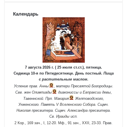
Календарь
7 августа 2026 г. ( 25 июля ст.ст.), пятница.
Седмица 10-я по Пятидесятнице. День постный.
Пища
с растительным маслом.
Успение прав.
Анны
, матери Пресвятой Богородицы.
Свв. жен
Олимпиады
диакониссы и
Евпраксии
девы,
Тавеннской. Прп.
Макария
Желтоводского,
Унженского. Память
V Вселенского Собора
. Сщмч.
Николая
пресвитера. Сщмч.
Александра
пресвитера.
Св.
Ираиды
исп.
2 Кор., 169 зач., I, 12-20.
Мф., 91 зач., XXII, 23-33.
Прав.