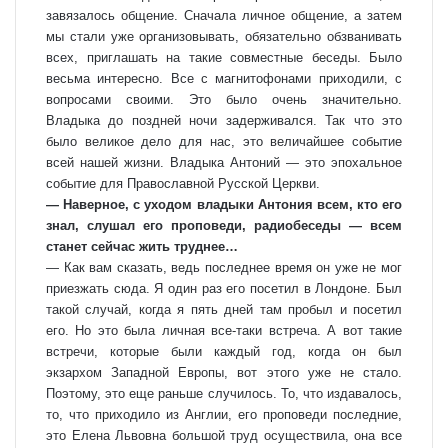
завязалось общение. Сначала личное общение, а затем
мы стали уже организовывать, обязательно обзванивать
всех, приглашать на такие совместные беседы. Было
весьма интересно. Все с магнитофонами приходили, с
вопросами своими. Это было очень значительно.
Владыка до поздней ночи задерживался. Так что это
было великое дело для нас, это величайшее событие
всей нашей жизни. Владыка Антоний — это эпохальное
событие для Православной Русской Церкви.
— Наверное, с уходом владыки Антония всем, кто его
знал, слушал его проповеди, радиобеседы — всем
станет сейчас жить труднее…
— Как вам сказать, ведь последнее время он уже не мог
приезжать сюда. Я один раз его посетил в Лондоне. Был
такой случай, когда я пять дней там пробыл и посетил
его. Но это была личная все-таки встреча. А вот такие
встречи, которые были каждый год, когда он был
экзархом Западной Европы, вот этого уже не стало.
Поэтому, это еще раньше случилось. То, что издавалось,
то, что приходило из Англии, его проповеди последние,
это Елена Львовна большой труд осуществила, она все