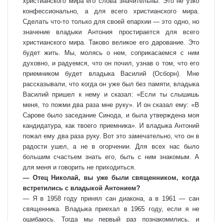
христианского мира его слова значительны. Это не узко
конфессионально, а для всего христианского мира.
Сделать что-то только для своей епархии — это одно, но
значение владыки Антония простирается для всего
христианского мира. Таково великое его дарование. Это
будет жить. Мы, молясь о нем, соприкасаемся с ним
духовно, и радуемся, что он почил, узнав о том, что его
приемником будет владыка Василий (Осборн). Мне
рассказывали, что когда он уже был без памяти, владыка
Василий пришел к нему и сказал: «Если ты слышишь
меня, то пожми два раза мне руку». И он сказал ему: «В
Сарове было заседание Синода, и была утверждена моя
кандидатура, как твоего приемника». И владыка Антоний
пожал ему два раза руку. Вот это замечательно, что он в
радости ушел, а не в огорчении. Для всех нас было
большим счастьем знать его, быть с ним знакомым. А
для меня и говорить не приходиться.
— Отец Николай, вы уже были священником, когда
встретились с владыкой Антонием?
— Я в 1958 году принял сан диакона, а в 1961 — сан
священника. Владыка приехал в 1965 году, если я не
ошибаюсь. Тогда мы первый раз познакомились, и