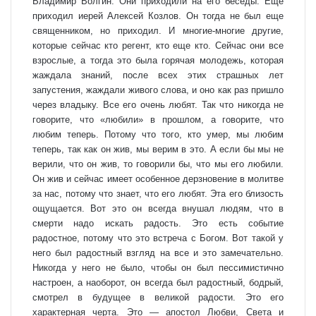
Владимир Волгин. Они приходили на его беседы. Еще
приходил иерей Алексей Козлов. Он тогда не был еще
священником, но приходил. И многие-многие другие,
которые сейчас кто регент, кто еще кто. Сейчас они все
взрослые, а тогда это была горячая молодежь, которая
жаждала знаний, после всех этих страшных лет
запустения, жаждали живого слова, и оно как раз пришло
через владыку. Все его очень любят. Так что никогда не
говорите, что «любили» в прошлом, а говорите, что
любим теперь. Потому что того, кто умер, мы любим
теперь, так как он жив, мы верим в это. А если бы мы не
верили, что он жив, то говорили бы, что мы его любили.
Он жив и сейчас имеет особенное дерзновение в молитве
за нас, потому что знает, что его любят. Эта его близость
ощущается. Вот это он всегда внушал людям, что в
смерти надо искать радость. Это есть событие
радостное, потому что это встреча с Богом. Вот такой у
него был радостный взгляд на все и это замечательно.
Никогда у него не было, чтобы он был пессимистично
настроен, а наоборот, он всегда был радостный, бодрый,
смотрел в будущее в великой радости. Это его
характерная черта. Это — апостол Любви, Света и