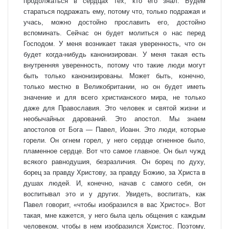
продолжаться в сердцах тех, кто его знал. Будем
стараться подражать ему, потому что, только подражая и
учась, можно достойно прославить его, достойно
вспоминать. Сейчас он будет молиться о нас перед
Господом. У меня возникает такая уверенность, что он
будет когда-нибудь канонизирован. У меня такая есть
внутренняя уверенность, потому что такие люди могут
быть только канонизированы. Может быть, конечно,
только местно в Великобритании, но он будет иметь
значение и для всего христианского мира, не только
даже для Православия. Это человек и святой жизни и
необычайных дарований. Это апостол. Мы знаем
апостолов от Бога — Павел, Иоанн. Это люди, которые
горели. Он огнем горел, у него сердце огненное было,
пламенное сердце. Вот что самое главное. Он был чужд
всякого равнодушия, безразличия. Он борец по духу,
борец за правду Христову, за правду Божию, за Христа в
душах людей. И, конечно, начав с самого себя, он
воспитывал это и у других. Увидеть, воспитать, как
Павел говорит, «чтобы изобразился в вас Христос». Вот
такая, мне кажется, у него была цель общения с каждым
человеком, чтобы в нем изобразился Христос. Поэтому,