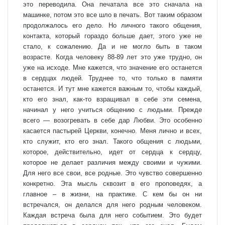
это переводила. Она печатала все это сначала на
машинке, потом это все шло в печать. Вот таким образом
продолжалось его дело. Но личного такого общения,
контакта, который гораздо больше дает, этого уже не
стало, к сожалению. Да и не могло быть в таком
возрасте. Когда человеку 88-89 лет это уже трудно, он
уже на исходе. Мне кажется, что значение его останется
в сердцах людей. Труднее то, что только в памяти
останется. И тут мне кажется важным то, чтобы каждый,
кто его знал, как-то взращивал в себе эти семена,
начинал у него учиться общению с людьми. Прежде
всего — возогревать в себе дар Любви. Это особенно
касается пастырей Церкви, конечно. Меня лично и всех,
кто служит, кто его знал. Такого общения с людьми,
которое, действительно, идет от сердца к сердцу,
которое не делает различия между своими и чужими.
Для него все свои, все родные. Это чувство совершенно
конкретно. Эта мысль сквозит в его проповедях, а
главное – в жизни, на практике. С кем бы он ни
встречался, он делался для него родным человеком.
Каждая встреча была для него событием. Это будет