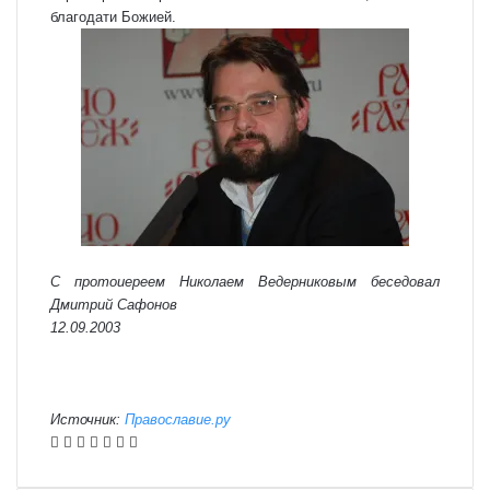
благодати Божией.
С протоиереем Николаем Ведерниковым беседовал
Дмитрий Сафонов
12.09.2003
Источник:
Православие.ру
VKontakte
Odnoklassniki
WhatsApp
Telegram
Viber
Поделиться
Распечатать
по
почте