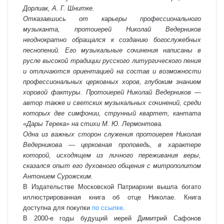
Дорлиак, А. Г. Шнитке.
Отказавшись от карьеры профессионального
музыканта, протоиерей Николай Ведерников
неоднократно обращался к созданию богослужебных
песнопений. Его музыкальные сочинения написаны в
русле высокой традиции русского литургического пения
и отличаются ориентацией на состав и возможности
профессиональных церковных хоров, глубоким знанием
хоровой фактуры. Протоиерей Николай Ведерников —
автор также и светских музыкальных сочинений, среди
которых две симфонии, струнный квартет, кантата
«Дары Терека» на стихи М. Ю. Лермонтова.
Одна из важных сторон служения протоиерея Николая
Ведерникова — церковная проповедь, в характере
которой, исходящем из личного переживания веры,
сказался опыт его духовного общения с митрополитом
Антонием Сурожским.
В Издательстве Московской Патриархии вышла богато
иллюстрированная книга об отце Николае. Книга
доступна для покупки
по ссылке
.
В 2000-е годы будущий иерей Димитрий Сафонов