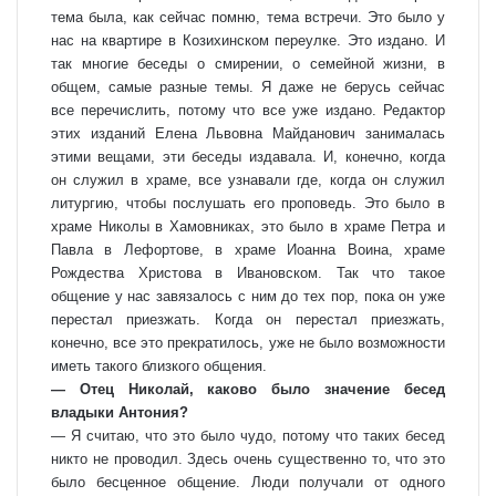
тема была, как сейчас помню, тема встречи. Это было у
нас на квартире в Козихинском переулке. Это издано. И
так многие беседы о смирении, о семейной жизни, в
общем, самые разные темы. Я даже не берусь сейчас
все перечислить, потому что все уже издано. Редактор
этих изданий Елена Львовна Майданович занималась
этими вещами, эти беседы издавала. И, конечно, когда
он служил в храме, все узнавали где, когда он служил
литургию, чтобы послушать его проповедь. Это было в
храме Николы в Хамовниках, это было в храме Петра и
Павла в Лефортове, в храме Иоанна Воина, храме
Рождества Христова в Ивановском. Так что такое
общение у нас завязалось с ним до тех пор, пока он уже
перестал приезжать. Когда он перестал приезжать,
конечно, все это прекратилось, уже не было возможности
иметь такого близкого общения.
— Отец Николай, каково было значение бесед
владыки Антония?
— Я считаю, что это было чудо, потому что таких бесед
никто не проводил. Здесь очень существенно то, что это
было бесценное общение. Люди получали от одного