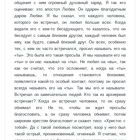
общения с ним огромный духовный заряд. Я так его
оцениваю: это апостол Любви. Он одарен благодатным
даром Любви. Я бы сказал, что каждого человека,
которого он встречал, он любил больше всех. Когда
видели его с кем-то беседующего, то казалось, что он
беседует с самым близким другом, каждый человек был
ему, как будто, самый близкий друг. Он всех, особенно
тех, с кем он часто встречался, просил называть его на
«ты». Это была его такая просьба. И мы называли его на
«ты» и он нас называл на «ты». Не любил на «вы», так
как он считал, что это осложняет, а когда на «ты»
называешь, то отношения становятся близкими,
появляется какой-то особый контакт, поэтому он просил
всегда называть его на «ты». Так мы его и называли.
Встречал он замечательно людей. Кто так из архиереев
встречает? Когда он встречал человека, то он сразу
обнимал его. Не то, чтобы он ждет просьбы
благословить, а он сразу человека обнимет, потом
широким крестом благословит и скажет тихо: «Христос с
тобой». Да с такой любовью посмотрит, взор у него был
такой острый, проникновенный, огненный. Я считаю, что