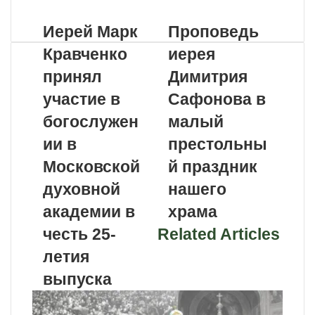
Иерей Марк
Проповедь
Кравченко
иерея
принял
Димитрия
участие в
Сафонова в
богослужен
малый
ии в
престольны
Московской
й праздник
духовной
нашего
академии в
храма
честь 25-
Related Articles
летия
выпуска