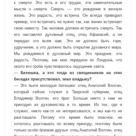
к смерти. Это есть в его трудах, эти замечательные
мысли о смерти. Смерть — это рождение в вечную
жизнь. Это радость, это встреча. Он всегда приводил
пример, что встречать ее нужно так, как жених встречает
свою невесту. Так человек должен встречать смерть. Так
его наставлял духовный отец, отец Афанасий, а он
передал это всем нам. Это не должно быть горе,
удручение, а это должно быть открытие духовного мира.
Мы рождаемся в духовный мир. Это праздник, это
радость. Поэтому, как мне передали из Лондона, что
около его гроба чувствовалось ощущение света.
—
Батюшка, а кто тогда из священников на этих
беседах присутствовал, знал владыку?
— Это были молодые батюшки: отец Анатолий Волгин,
который сейчас служит в Тверской губернии, отец
Владимир Волгин, его брат. Больше никто к нам не
приходил из духовенства в то время. Из тех, где я
служил, никто как-то не интересовался, и мы как-то не
разглашали. Потому что время было опасное, не
хотелось разглашать по всему приходу, поэтому были
только особо близкие друзья: отец Анатолий Волгин, отец