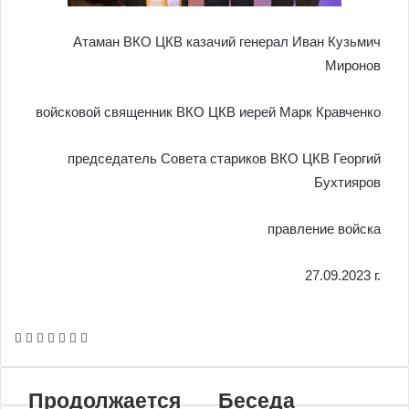
Атаман ВКО ЦКВ казачий генерал Иван Кузьмич
Миронов
войсковой священник ВКО ЦКВ иерей Марк Кравченко
председатель Совета стариков ВКО ЦКВ Георгий
Бухтияров
правление войска
27.09.2023 г.
VKontakte
Odnoklassniki
WhatsApp
Telegram
Viber
Поделиться
Распечатать
по
почте
Продолжается
Беседа