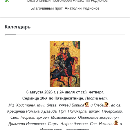
Благочинный прот. Анатолий Родионов
Календарь
6 августа 2026 г. ( 24 июля ст.ст.), четверг.
Седмица 10-я по Пятидесятнице.
Поста нет.
Мц.
Христины
. Мчч. блгвв. князей
Бориса
и
Глеба
, во св.
Крещении Романа и Давида. Прп.
Поликарпа
, архим. Печерского.
Свт.
Георгия
, архиеп. Могилевского. Обретение мощей прп.
Далмата
Исетского. Сщмч.
Алфея
диакона. Свв.
Николая
и
Иоанна
испп., пресвитеров.