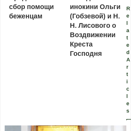
сбор помощи
инокини Ольги
R
беженцам
(Гобзевой) и Н.
e
l
Н. Лисового о
a
Воздвижении
t
Креста
e
d
Господня
A
r
t
i
c
l
e
s