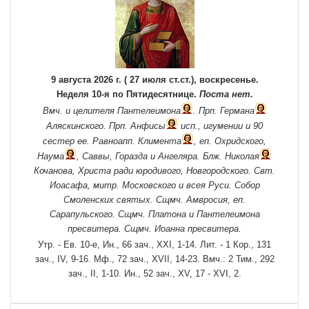
9 августа 2026 г. ( 27 июля ст.ст.), воскресенье.
Неделя 10-я по Пятидесятнице.
Поста нет.
Вмч. и целителя
Пантелеимона
. Прп.
Германа
Аляскинского. Прп.
Анфисы
исп., игумении и 90
сестер ее. Равноапп.
Климента
, еп. Охридского,
Наума
,
Саввы
,
Горазда
и
Ангеляра
. Блж.
Николая
Кочанова, Христа ради юродивого, Новгородского. Свт.
Иоасафа
, митр. Московского и всея Руси.
Собор
Смоленских святых
. Сщмч.
Амвросия
, еп.
Сарапульского. Сщмч.
Платона
и
Пантелеимона
пресвитера. Сщмч.
Иоанна
пресвитера.
Утр. - Ев. 10-е,
Ин., 66 зач., XXI, 1-14.
Лит. -
1 Кор., 131
зач., IV, 9-16.
Мф., 72 зач., XVII, 14-23.
Вмч.:
2 Тим., 292
зач., II, 1-10.
Ин., 52 зач., XV, 17 - XVI, 2.