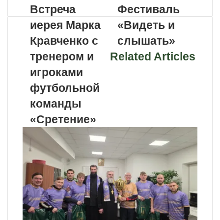
Встреча
Фестиваль
иерея Марка
«Видеть и
Кравченко с
слышать»
тренером и
Related Articles
игроками
футбольной
команды
«Сретение»