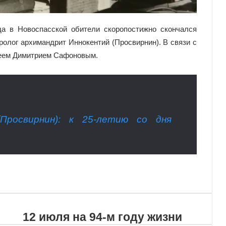
да в Новоспасской обители скоропостижно скончался
олог архимандрит Иннокентий (Просвирнин). В связи с
реем Димитрием Сафоновым.
Просвирнин): к 25-летию со дня
12 июля на 94-м году жизни