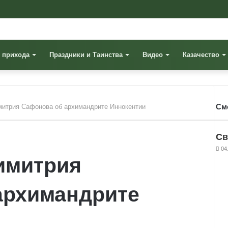
 прихода
Праздники и Таинства
Видео
Казачество
См
митрия Сафонова об архимандрите Иннокентии
Cl
Св
04
имитрия
архимандрите