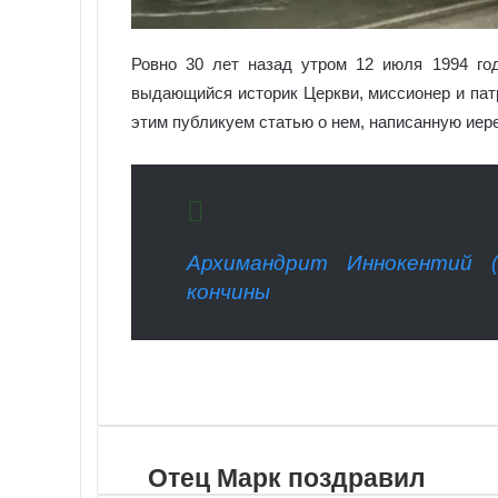
Ровно 30 лет назад утром 12 июля 1994 го
выдающийся историк Церкви, миссионер и патр
этим публикуем статью о нем, написанную ие
Архимандрит Иннокентий (
кончины
VKontakte
Odnoklassniki
WhatsApp
Telegram
Viber
Поделиться
Распечатать
по
почте
Отец Марк поздравил