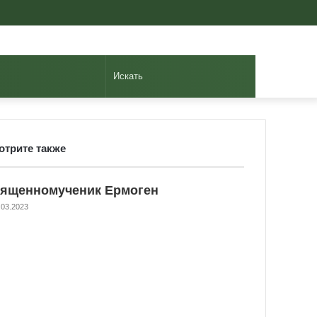
Авторизоваться
Случайная
Sidebar
статья
Искать
отрите также
ose
ященномученик Ермоген
.03.2023