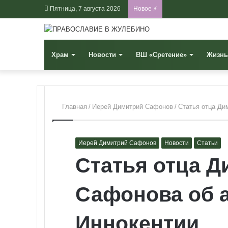
Пятница, 7 августа 2026
Новое ⚡
Храм
Новости
ВШ «Сретение»
Жизнь
Главная
/
Иерей Димитрий Сафонов
/
Статья отца Ди
Иерей Димитрий Сафонов
Новости
Статьи
Статья отца Д
Сафонова об 
Иннокентии