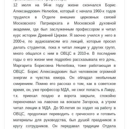
12 июля на 94-м году жизни скончался Борис
Александрович Нелюбов, который с начала 1960-х годов
трудился в Отделе внешних церковных связей
Московского Патриархата и Московской духовной
академии, где был заслуженным профессором и читал
курс истории Древней Церкви. Я заочно учился у него в
2000-е, по аудиозаписям его лекций, которые просил
делать студентов, пока я читал лекции у других групп,
много общался с ним в ОВЦС в 2010-е. В последние
годы о его жизни мне подробно рассказывала его дочь,
Маргарита Борисовна Нелюбова, тоже работающая в
ОВЦС. Борис Александрович был человеком огромной
энергии и чувства юмора. Он обладал необычным
смирением. Помню его рассказ о том, как в советское
время, он, уже профессор МДА, не смог попасть в Лавру,
т.к. приехал поздно и ворота закрыли, спокойно
переночевал на лавочке на вокзале Загорска, а утром
читал лекции в МДА. До 90-летия он ходил на работу в
ОВЦС, продолжал переводить с греческого и готовить
материалы для руководства, был душой праздников в
кругу сотрудников. Он передавал традиции Отдела