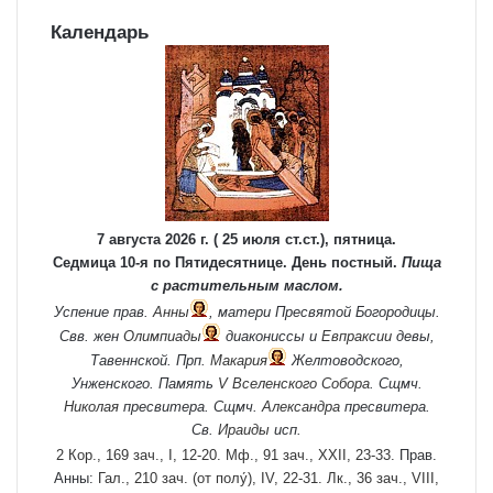
Календарь
7 августа 2026 г. ( 25 июля ст.ст.), пятница.
Седмица 10-я по Пятидесятнице. День постный.
Пища
с растительным маслом.
Успение прав.
Анны
, матери Пресвятой Богородицы.
Свв. жен
Олимпиады
диакониссы и
Евпраксии
девы,
Тавеннской. Прп.
Макария
Желтоводского,
Унженского. Память
V Вселенского Собора
. Сщмч.
Николая
пресвитера. Сщмч.
Александра
пресвитера.
Св.
Ираиды
исп.
2 Кор., 169 зач., I, 12-20.
Мф., 91 зач., XXII, 23-33.
Прав.
Анны:
Гал., 210 зач. (от полу́), IV, 22-31.
Лк., 36 зач., VIII,