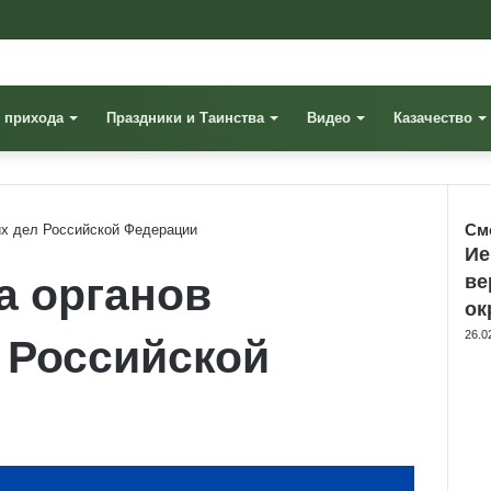
 прихода
Праздники и Таинства
Видео
Казачество
См
их дел Российской Федерации
Clo
Ие
а органов
ве
ок
26.0
 Российской