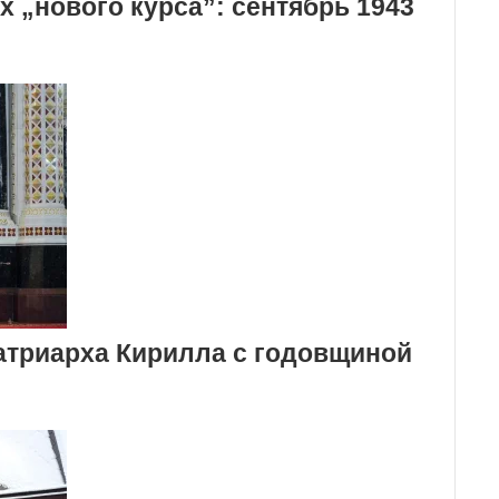
х „нового курса”: сентябрь 1943
атриарха Кирилла с годовщиной