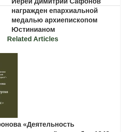
Иерей Димитрий Сафонов
награжден епархиальной
медалью архиепископом
Юстинианом
Related Articles
фонова «Деятельность