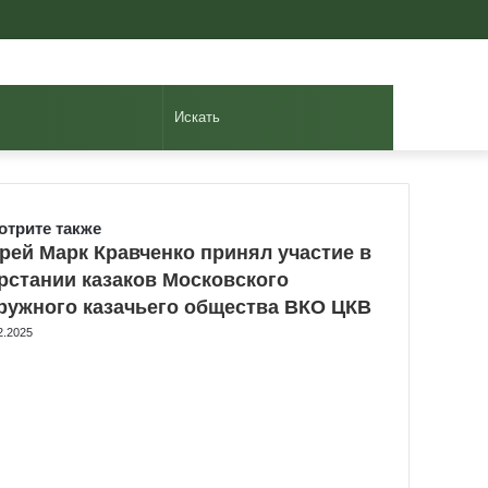
Авторизоваться
Случайная
Sidebar
статья
Искать
отрите также
se
рей Марк Кравченко принял участие в
рстании казаков Московского
ружного казачьего общества ВКО ЦКВ
2.2025