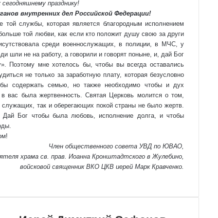
к сегодняшнему празднику!
ганов внутренних дел Российской Федерации!
е той службы, которая является благородным исполнением
 больше той любви, как если кто положит душу свою за други
рисутствовала среди военнослужащих, в полиции, в МЧС, у
и шли не на работу, а говорили и говорят поныне, и, дай Бог
». Поэтому мне хотелось бы, чтобы вы всегда оставались
иться не только за заработную плату, которая безусловно
обы содержать семью, но также необходимо чтобы и дух
 в вас была жертвенность. Святая Церковь молится о том,
 служащих, так и оберегающих покой страны не было жертв.
. Дай Бог чтобы была любовь, исполнение долга, и чтобы
оды.
ом!
Член общественного совета УВД по ЮВАО,
оятеля храма св. прав. Иоанна Кронштадтского в Жулебино,
войсковой священник ВКО ЦКВ иерей Марк Кравченко.