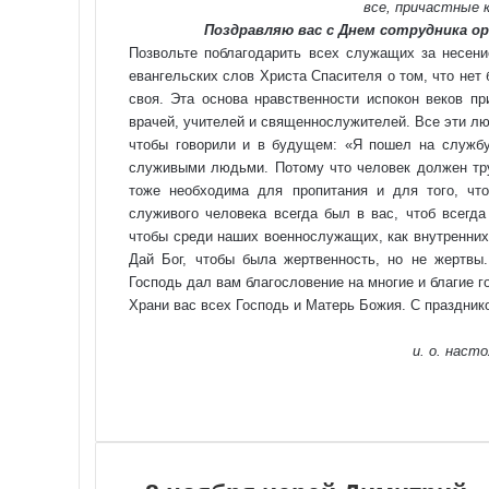
все, причастные 
Поздравляю вас с Днем сотрудника ор
Позвольте поблагодарить всех служащих за несени
евангельских слов Христа Спасителя о том, что нет
своя. Эта основа нравственности испокон веков п
врачей, учителей и священнослужителей. Все эти люд
чтобы говорили и в будущем: «Я пошел на службу
служивыми людьми. Потому что человек должен труд
тоже необходима для пропитания и для того, чт
служивого человека всегда был в вас, чтоб всегда
чтобы среди наших военнослужащих, как внутренних
Дай Бог, чтобы была жертвенность, но не жертвы
Господь дал вам благословение на многие и благие г
Храни вас всех Господь и Матерь Божия. С праздник
и. о. наст
VKontakte
Odnoklassniki
WhatsApp
Telegram
Viber
Поделиться
Распечатать
по
почте