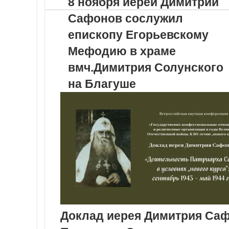
8 ноября иерей Димитрий
Сафонов сослужил
епископу Егорьевскому
Мефодию в храме
вмч.Димитрия Солунского
на Благуше
Доклад иерея Димитрия Са