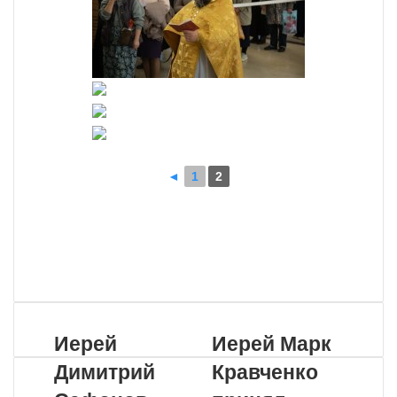
◄
1
2
VKontakte
Odnoklassniki
WhatsApp
Telegram
Viber
Поделиться
Распечатать
по
почте
Иерей
Иерей Марк
Димитрий
Кравченко