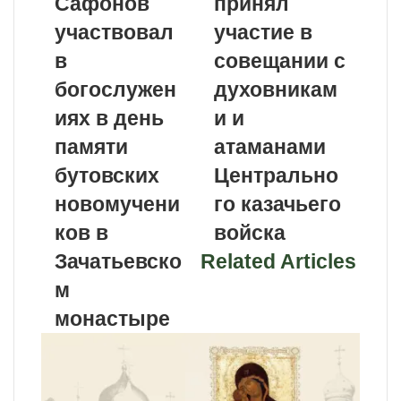
Сафонов
принял
участвовал
участие в
в
совещании с
богослужен
духовникам
иях в день
и и
памяти
атаманами
бутовских
Центрально
новомучени
го казачьего
ков в
войска
Зачатьевско
Related Articles
м
монастыре