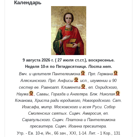
Календарь
9 августа 2026 г. ( 27 июля ст.ст.), воскресенье.
Неделя 10-я по Пятидесятнице.
Поста нет.
Вмч. и целителя
Пантелеимона
. Прп.
Германа
Аляскинского. Прп.
Анфисы
исп., игумении и 90
сестер ее. Равноапп.
Климента
, еп. Охридского,
Наума
,
Саввы
,
Горазда
и
Ангеляра
. Блж.
Николая
Кочанова, Христа ради юродивого, Новгородского. Свт.
Иоасафа
, митр. Московского и всея Руси.
Собор
Смоленских святых
. Сщмч.
Амвросия
, еп.
Сарапульского. Сщмч.
Платона
и
Пантелеимона
пресвитера. Сщмч.
Иоанна
пресвитера.
Утр. - Ев. 10-е,
Ин., 66 зач., XXI, 1-14.
Лит. -
1 Кор., 131