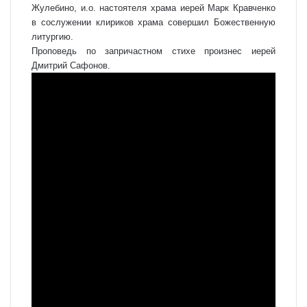
Жулебино, и.о. настоятеля храма иерей Марк Кравченко
в сослужении клириков храма совершил Божественную
литургию.
Проповедь по запричастном стихе произнес иерей
Дмитрий Сафонов.