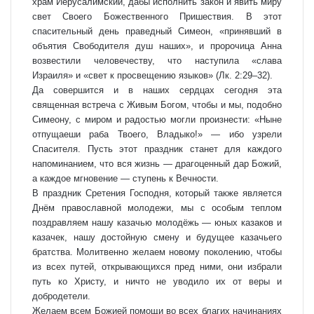
храм Иерусалимский, дабы исполнить закон и явить миру
свет Своего Божественного Пришествия. В этот
спасительный день праведный Симеон, «принявший в
объятия Свободителя душ наших», и пророчица Анна
возвестили человечеству, что наступила «слава
Израиля» и «свет к просвещению языков» (Лк. 2:29–32).
Да совершится и в наших сердцах сегодня эта
священная встреча с Живым Богом, чтобы и мы, подобно
Симеону, с миром и радостью могли произнести: «Ныне
отпущаеши раба Твоего, Владыко!» — ибо узрели
Спасителя. Пусть этот праздник станет для каждого
напоминанием, что вся жизнь — драгоценный дар Божий,
а каждое мгновение — ступень к Вечности.
В праздник Сретения Господня, который также является
Днём православной молодежи, мы с особым теплом
поздравляем нашу казачью молодёжь — юных казаков и
казачек, нашу достойную смену и будущее казачьего
братства. Молитвенно желаем новому поколению, чтобы
из всех путей, открывающихся пред ними, они избрали
путь ко Христу, и ничто не уводило их от веры и
добродетели.
Желаем всем Божией помощи во всех благих начинаниях