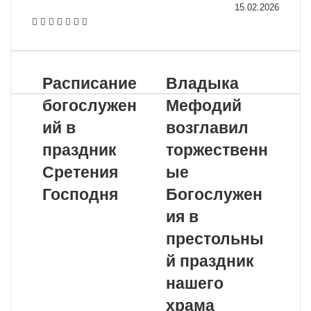
15.02.2026
VKontakte
Odnoklassniki
WhatsApp
Telegram
Viber
Поделиться
Распечатать
по
почте
Расписание
Владыка
богослужен
Мефодий
ий в
возглавил
праздник
торжественн
Сретения
ые
Господня
Богослужен
ия в
престольны
й праздник
нашего
храма