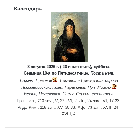
Календарь
8 августа 2026 г. ( 26 июля ст.ст.), суббота.
Седмица 10-я по Пятидесятнице.
Поста нет.
Сщмчч.
Ермолая
,
Ермиппа
и
Ермократа
, иереев
Никомидийских. Прмц.
Параскевы
. Прп.
Моисея
Угрина, Печерского. Сщмч.
Сергия
пресвитера.
Прп.:
Гал., 213 зач., V, 22 - VI, 2.
Лк., 24 зач., VI, 17-23
.
Ряд.:
Рим., 119 зач., XV, 30-33.
Мф., 73 зач., XVII, 24 -
XVIII, 4.