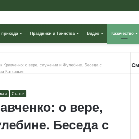
 прихода
Праздники и Таинства
Видео
Казачество
См
к Кравченко: о вере, служении и Жулебине. Беседа с
Cl
ем Катковым
ости
Статьи
авченко: о вере,
лебине. Беседа с