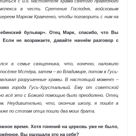
титься с и.о. настоятеля храма святого праведного
мплекса в честь Сретения Господня, войсковым
иереем Марком Кравченко, чтобы поговорить с ним на
ебинский бульвар». Отец Марк, спасибо, что Вы
 Если не возражаете, давайте начнём разговор с
лся в семье священника, что, конечно, наложило
посёлке Мстёра, затем – во Владимире, потом в Гусь-
навливал разрушенные храмы. В настоящий момент –
ама города Гусь-Хрустальный. Ему от советской
 но всё это с Божией помощью было преодолено. Отец
ем. Неудивительно, что, окончив школу, я пошёл в
акже по стопам отца пошли два моих брата.
жное время. Хотя гонений на церковь уже не было,
ожённое. Вы ощущали это на себе?