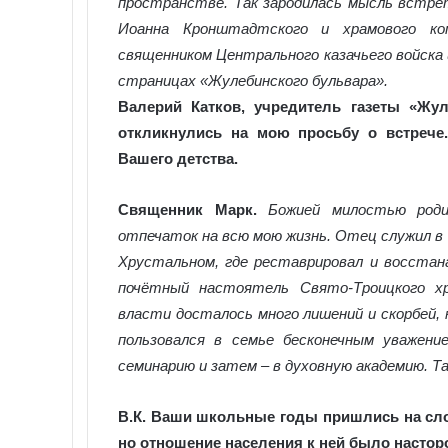
пространстве. Так зародилась мысль встре
Иоанна Кронштадтского и храмового ко
священником Центрального казачьего войска 
страницах «Жулебинского бульвара».
Валерий Катков, учредитель газеты «Жул
откликнулись на мою просьбу о встрече.
Вашего детства.
Священник Марк.
Божией милостью роди
отпечаток на всю мою жизнь. Отец служил в 
Хрустальном, где реставрировал и восста
почётный настоятель Свято-Троицкого хр
власти досталось много лишений и скорбей,
пользовался в семье бесконечным уважени
семинарию и затем – в духовную академию. Т
В.К. Ваши школьные годы пришлись на сло
но отношение населения к ней было настор