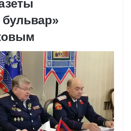
азеты
 бульвар»
ковым