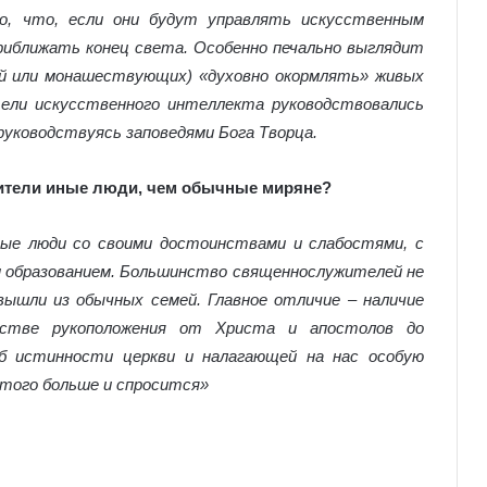
о, что, если они будут управлять искусственным
риближать конец света. Особенно печально выглядит
й или монашествующих) «духовно окормлять» живых
тели искусственного интеллекта руководствовались
 руководствуясь заповедями Бога Творца.
ители иные люди, чем обычные миряне?
ые люди со своими достоинствами и слабостями, с
м образованием. Большинство священнослужителей не
ышли из обычных семей. Главное отличие – наличие
нстве рукоположения от Христа и апостолов до
б истинности церкви и налагающей на нас особую
 того больше и спросится»