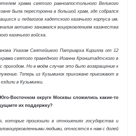
оятелем храма святого равноапостольного Великого
совня была перестроена в большой храм, где собрался
щихся и педагогов кадетского казачьего корпуса им.
ачалия активно занимался воцерковлением казачества
го казачьего войска.
анова Указом Святейшего Патриарха Кирилла от 12
я храма святого праведного Иоанна Кронштадтского в
с приходом. Но в моём случае это было возвращение к
служение. Теперь из Кузьминок прихожане приезжают в
 ездили в Кузьминки.
в Юго-Восточном округе Москвы сложились какие-то
щущаете их поддержку?
, которые произошли в отношениях государства и
маловоцерковленными людьми, относятся к нам с долей