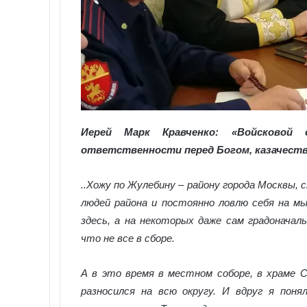
Иерей Марк Кравченко: «Войсковой
ответственности перед Богом, казачест
..Хожу по Жулебину – району города Москвы
людей района и постоянно ловлю себя на мы
здесь, а на некоторых даже сам градоначал
что не все в сборе.
А в это время в местном соборе, в храме С
разносился на всю округу. И вдруг я поня