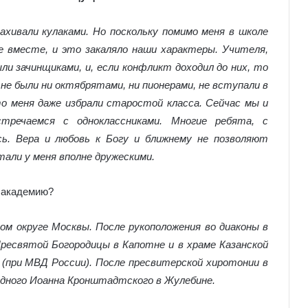
махивали кулаками. Но поскольку помимо меня в школе
е вместе, и это закаляло наши характеры. Учителя,
ли зачинщиками, и, если конфликт доходил до них, то
 не были ни октябрятами, ни пионерами, не вступали в
о меня даже избрали старостой класса. Сейчас мы и
стречаемся с одноклассниками. Многие ребята, с
сь. Вера и любовь к Богу и ближнему не позволяют
али у меня вполне дружескими.
и академию?
ом округе Москвы. После рукоположения во диаконы в
Пресвятой Богородицы в Капотне и в храме Казанской
(при МВД России). После пресвитерской хиротонии в
едного Иоанна Кронштадтского в Жулебине.