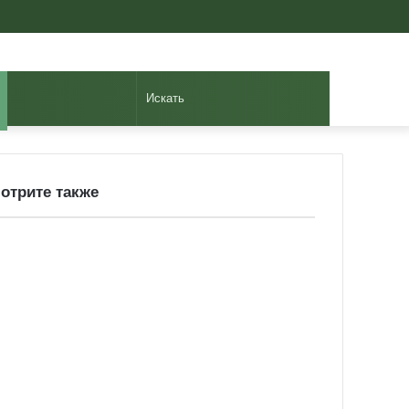
Авторизоваться
Случайная
Sidebar
статья
Искать
отрите также
ose