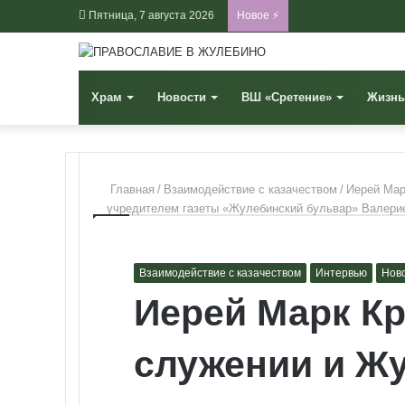
Пятница, 7 августа 2026
Новое ⚡
Храм
Новости
ВШ «Сретение»
Жизнь
Главная
/
Взаимодействие с казачеством
/
Иерей Мар
учредителем газеты «Жулебинский бульвар» Валери
Взаимодействие с казачеством
Интервью
Нов
Иерей Марк Кр
служении и Жу